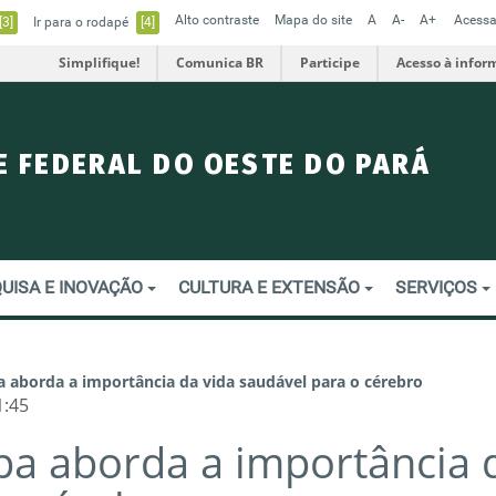
Alto contraste
Mapa do site
A
A-
A+
Acessa
[3]
Ir para o rodapé
[4]
Simplifique!
Comunica BR
Participe
Acesso à infor
E FEDERAL DO OESTE DO PARÁ
UISA E INOVAÇÃO
CULTURA E EXTENSÃO
SERVIÇOS
 aborda a importância da vida saudável para o cérebro
1:45
a aborda a importância 