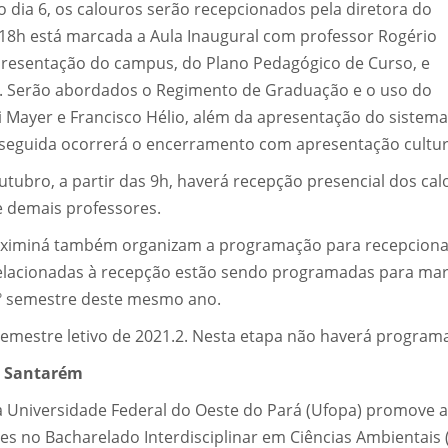
o dia 6, os calouros serão recepcionados pela diretora do
s 18h está marcada a Aula Inaugural com professor Rogério
 apresentação do campus, do Plano Pedagógico de Curso, e
. Serão abordados o Regimento de Graduação e o uso do
 Mayer e Francisco Hélio, além da apresentação do sistema
 seguida ocorrerá o encerramento com apresentação cultur
utubro, a partir das 9h, haverá recepção presencial dos ca
 e demais professores.
iximiná também organizam a programação para recepciona
 relacionadas à recepção estão sendo programadas para ma
 2º semestre deste mesmo ano.
 semestre letivo de 2021.2. Nesta etapa não haverá program
m Santarém
da Universidade Federal do Oeste do Pará (Ufopa) promove a
s no Bacharelado Interdisciplinar em Ciências Ambientais (