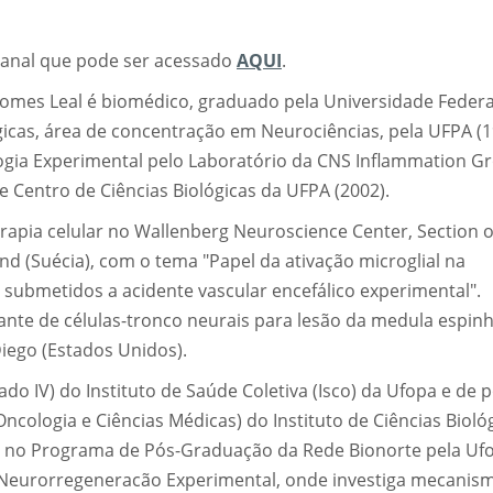
canal que pode ser acessado
AQUI
.
omes Leal é biomédico, graduado pela Universidade Federa
icas, área de concentração em Neurociências, pela UFPA (1
gia Experimental pelo Laboratório da CNS Inflammation G
e Centro de Ciências Biológicas da UFPA (2002).
apia celular no Wallenberg Neuroscience Center, Section o
nd (Suécia), com o tema "Papel da ativação microglial na
submetidos a acidente vascular encefálico experimental".
nte de células-tronco neurais para lesão da medula espinh
Diego (Estados Unidos).
o IV) do Instituto de Saúde Coletiva (Isco) da Ufopa e de p
ncologia e Ciências Médicas) do Instituto de Ciências Bioló
 no Programa de Pós-Graduação da Rede Bionorte pela Uf
Neurorregeneracão Experimental, onde investiga mecanis