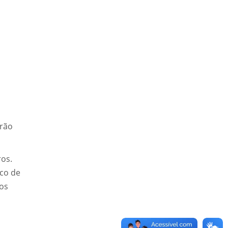
erão
ros.
co de
ros