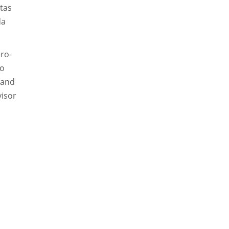
tas
da
ro-
do
 and
visor