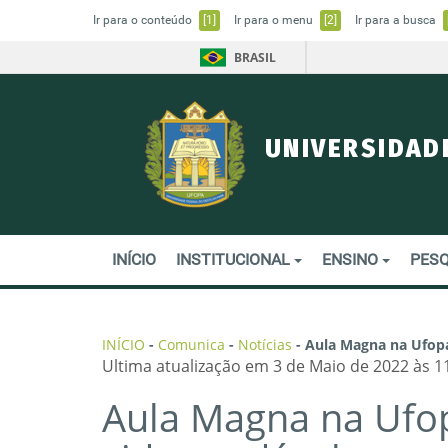
Ir para o conteúdo
[1]
Ir para o menu
[2]
Ir para a busca
BRASIL
UNIVERSIDAD
INÍCIO
INSTITUCIONAL
ENSINO
PESQ
INÍCIO
-
Comunica
-
Notícias
-
Aula Magna na Ufopa
Ultima atualização em 3 de Maio de 2022 às 1
Aula Magna na Ufop