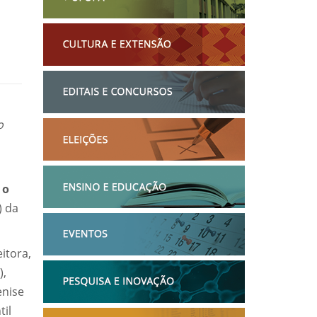
o
 o
) da
itora,
),
enise
til