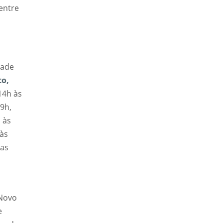
entre
dade
to,
14h às
 9h,
 às
 às
das
 Novo
e