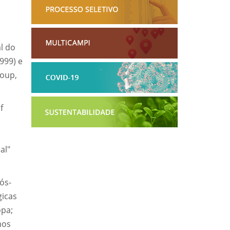
l do
999) e
roup,
f
al"
ós-
gicas
opa;
mos