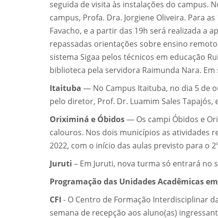
seguida de visita às instalações do campus. N
campus, Profa. Dra. Jorgiene Oliveira. Para a
Favacho, e a partir das 19h será realizada a
repassadas orientações sobre ensino remoto
sistema Sigaa pelos técnicos em educação Rui
biblioteca pela servidora Raimunda Nara. Em
Itaituba
— No Campus Itaituba, no dia 5 de o
pelo diretor, Prof. Dr. Luamim Sales Tapajós,
Oriximiná e Óbidos
—
Os campi Óbidos e Or
calouros. Nos dois municípios as atividades
2022, com o início das aulas previsto para o
Juruti
– Em Juruti, nova turma só entrará no
Programação das Unidades Acadêmicas e
CFI
- O Centro de Formação Interdisciplinar 
semana de recepção aos aluno(as) ingressante