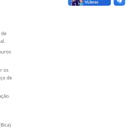
 de
al.
louros
r os
rço de
ação.
Bica)