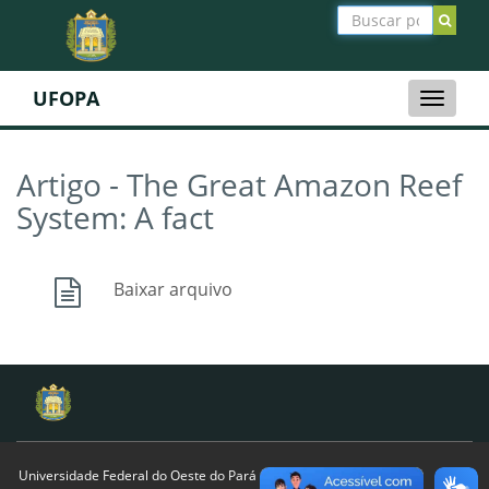
UFOPA
Toggle
naviga
Artigo - The Great Amazon Reef
System: A fact
Baixar arquivo
Universidade Federal do Oeste do Pará