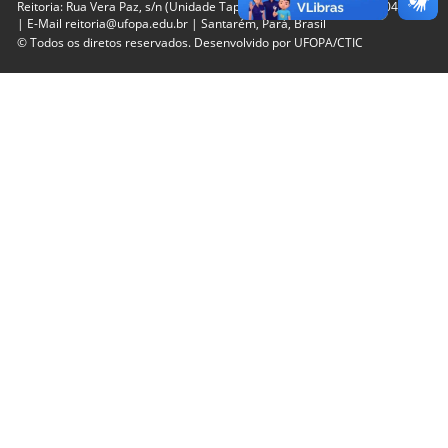
Reitoria: Rua Vera Paz, s/n (Unidade Tapajós) Bairro Salé | CEP 68040-255
| E-Mail reitoria@ufopa.edu.br | Santarém, Pará, Brasil
© Todos os diretos reservados. Desenvolvido por
UFOPA/CTIC