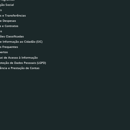
ção Social
as
s e Transferências
 e Despesas
s e Contratos
es
ões Classificadas
de Informação ao Cidadão (SIC)
s Frequentes
ertos
Lei de Acesso à Informação
roteção de Dados Pessoais (LGPD)
ência e Prestação de Contas