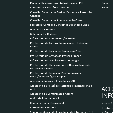
Plano de Desenvolvimento Institucional-PDI
Sigaa
Conselho Universitário - Consun
Enade
Conselho Superior de Ensino, Pesquisa e Extensão-
Consepe
Conselho Superior de Administração-Consad
Secretaria-Geral dos Conselhos Superiores-Sege
Gabinete da Reitoria
Galeria de Ex-Reitores
Pró-Reitoria de Administração-Proad
Pró-Reitoria da Cultura,Comunidade e Extensão-
Procce
Pró-Reitoria de Ensino de Graduação-Proen
Pró-Reitoria de Gestão de Pessoas-Progep
Pró-Reitoria de Gestão Estudantil-Proges
Pró-Reitoria de Planejamento e Desenvolvimento
Institucional-Proplan
Pró-Reitoria de Pesquisa, Pós-Graduação e
Inovação Tecnológica-Proppit
Agência de Inovação Tecnológica-AIT
Assessoria de Relações Nacionais e Internacionais-
ACE
Arni
IN
Assessoria de Comunicação-Ascom
Auditoria Interna - Audin
Coordenação de Cerimonial
Acesso à
Corregedoria Setorial
Instituci
Superintendência de Tecnologia da Informação-STI
Ações e