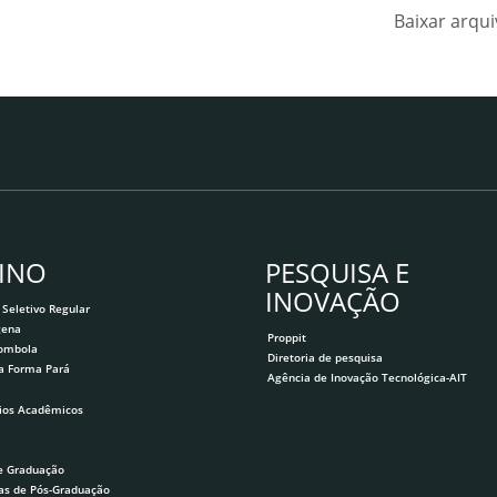
Baixar arqu
INO
PESQUISA E
INOVAÇÃO
 Seletivo Regular
gena
Proppit
lombola
Diretoria de pesquisa
a Forma Pará
Agência de Inovação Tecnológica-AIT
ios Acadêmicos
e Graduação
as de Pós-Graduação