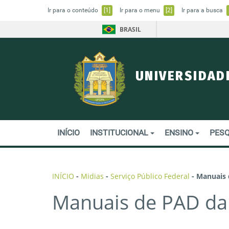
Ir para o conteúdo
[1]
Ir para o menu
[2]
Ir para a busca
BRASIL
UNIVERSIDAD
INÍCIO
INSTITUCIONAL
ENSINO
PESQ
INÍCIO
-
Midias
-
Serviço Público Federal
-
Manuais 
Manuais de PAD da