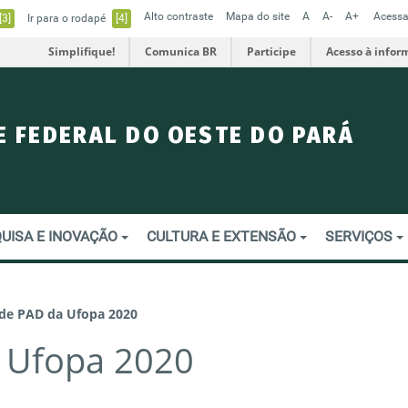
Alto contraste
Mapa do site
A
A-
A+
Acessa
[3]
Ir para o rodapé
[4]
Simplifique!
Comunica BR
Participe
Acesso à infor
E FEDERAL DO OESTE DO PARÁ
UISA E INOVAÇÃO
CULTURA E EXTENSÃO
SERVIÇOS
de PAD da Ufopa 2020
 Ufopa 2020