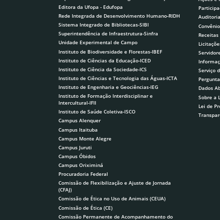
Editora da Ufopa - Edufopa
Participa
Rede Integrada de Desenvolvimento Humano-RIDH
Auditori
Sistema Integrado de Bibliotecas-SIBI
Convênio
Superintendência de Infraestrutura-Sinfra
Receitas
Unidade Experimental de Campo
Licitaçõe
Instituto de Biodiversidade e Florestas-IBEF
Servidor
Instituto de Ciências da Educação-ICED
Informaç
Instituto de Ciência da Sociedade-ICS
Serviço 
Instituto de Ciências e Tecnologia das Águas-ICTA
Pergunta
Instituto de Engenharia e Geociências-IEG
Dados Ab
Instituto de Formação Interdisciplinar e
Sobre a 
Intercultural-IFII
Lei de P
Instituto de Saúde Coletiva-ISCO
Transpar
Campus Alenquer
Campus Itaituba
Campus Monte Alegre
Campus Juruti
Campus Óbidos
Campus Oriximiná
Procuradoria Federal
Comissão de Flexibilização e Ajuste de Jornada
(CFAJ)
Comissão de Ética no Uso de Animais (CEUA)
Comissão de Ética (CE)
Comissão Permanente de Acompanhamento do