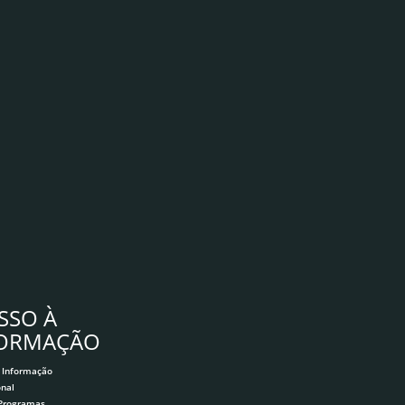
SSO À
FORMAÇÃO
 Informação
onal
 Programas