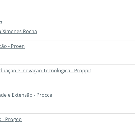
er
na Ximenes Rocha
ção - Proen
duação e Inovação Tecnológica - Proppit
de e Extensão - Procce
 - Progep