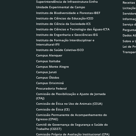
Superintendência de Infraestrutura-Sinfra
Receitas
Unidade Experimental de Campo
Licitaçõe
Instituto de Biodiversidade e Florestas-IBEF
Servidor
Instituto de Ciências da Educação-ICED
Informaç
Instituto de Ciência da Sociedade-ICS
Serviço 
Instituto de Ciências e Tecnologia das Águas-ICTA
Pergunta
Instituto de Engenharia e Geociências-IEG
Dados Ab
Instituto de Formação Interdisciplinar e
Sobre a 
Intercultural-IFII
Lei de P
Instituto de Saúde Coletiva-ISCO
Transpar
Campus Alenquer
Campus Itaituba
Campus Monte Alegre
Campus Juruti
Campus Óbidos
Campus Oriximiná
Procuradoria Federal
Comissão de Flexibilização e Ajuste de Jornada
(CFAJ)
Comissão de Ética no Uso de Animais (CEUA)
Comissão de Ética (CE)
Comissão Permanente de Acompanhamento do
Egresso (CPAE)
Comitê de Governança de Segurança e Saúde do
Trabalho (CGSST)
Comissão Própria de Avaliação Institucional (CPA)