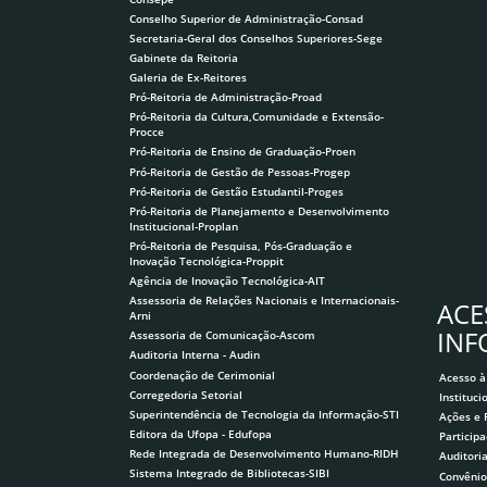
Conselho Superior de Administração-Consad
Secretaria-Geral dos Conselhos Superiores-Sege
Gabinete da Reitoria
Galeria de Ex-Reitores
Pró-Reitoria de Administração-Proad
Pró-Reitoria da Cultura,Comunidade e Extensão-
Procce
Pró-Reitoria de Ensino de Graduação-Proen
Pró-Reitoria de Gestão de Pessoas-Progep
Pró-Reitoria de Gestão Estudantil-Proges
Pró-Reitoria de Planejamento e Desenvolvimento
Institucional-Proplan
Pró-Reitoria de Pesquisa, Pós-Graduação e
Inovação Tecnológica-Proppit
Agência de Inovação Tecnológica-AIT
Assessoria de Relações Nacionais e Internacionais-
ACE
Arni
IN
Assessoria de Comunicação-Ascom
Auditoria Interna - Audin
Coordenação de Cerimonial
Acesso à
Corregedoria Setorial
Instituci
Superintendência de Tecnologia da Informação-STI
Ações e
Editora da Ufopa - Edufopa
Participa
Rede Integrada de Desenvolvimento Humano-RIDH
Auditori
Sistema Integrado de Bibliotecas-SIBI
Convênio