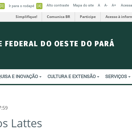
Alto contraste
Mapa do site
A
A-
A+
Acessa
[3]
Ir para o rodapé
[4]
Simplifique!
Comunica BR
Participe
Acesso à infor
E FEDERAL DO OESTE DO PARÁ
UISA E INOVAÇÃO
CULTURA E EXTENSÃO
SERVIÇOS
7:59
s Lattes