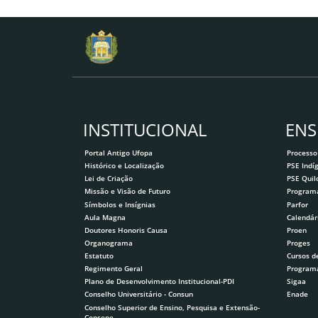
INSTITUCIONAL
ENS
Portal Antigo Ufopa
Processo
Histórico e Localização
PSE Indí
Lei de Criação
PSE Qui
Missão e Visão de Futuro
Program
Símbolos e Insígnias
Parfor
Aula Magna
Calendár
Doutores Honoris Causa
Proen
Organograma
Proges
Estatuto
Cursos d
Regimento Geral
Program
Plano de Desenvolvimento Institucional-PDI
Sigaa
Conselho Universitário - Consun
Enade
Conselho Superior de Ensino, Pesquisa e Extensão-
Consepe