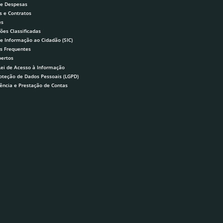
 e Despesas
s e Contratos
es
ões Classificadas
de Informação ao Cidadão (SIC)
s Frequentes
ertos
Lei de Acesso à Informação
roteção de Dados Pessoais (LGPD)
ência e Prestação de Contas