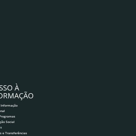
SSO À
FORMAÇÃO
 Informação
onal
 Programas
ção Social
as
s e Transferências