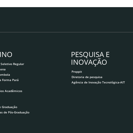
INO
PESQUISA E
INOVAÇÃO
 Seletivo Regular
gena
Proppit
lombola
Diretoria de pesquisa
a Forma Pará
Agência de Inovação Tecnológica-AIT
ios Acadêmicos
e Graduação
as de Pós-Graduação