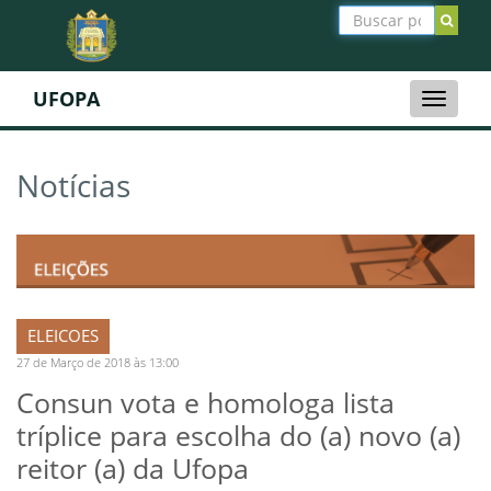
UFOPA
Toggle
naviga
Notícias
ELEICOES
27 de Março de 2018 às 13:00
Consun vota e homologa lista
tríplice para escolha do (a) novo (a)
reitor (a) da Ufopa