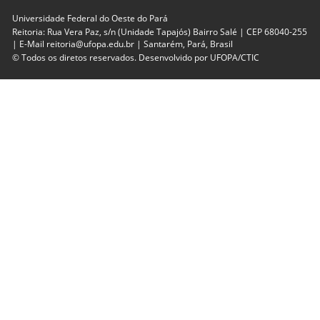
Universidade Federal do Oeste do Pará
Reitoria: Rua Vera Paz, s/n (Unidade Tapajós) Bairro Salé | CEP 68040-255
| E-Mail reitoria@ufopa.edu.br | Santarém, Pará, Brasil
© Todos os diretos reservados. Desenvolvido por
UFOPA/CTIC