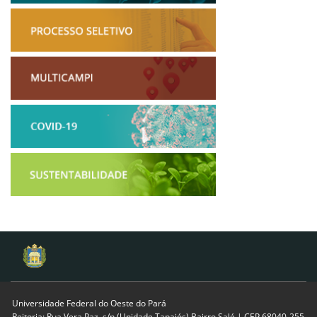
Universidade Federal do Oeste do Pará
Reitoria: Rua Vera Paz, s/n (Unidade Tapajós) Bairro Salé | CEP 68040-255