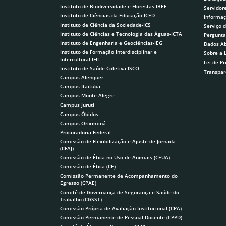
Instituto de Biodiversidade e Florestas-IBEF
Servidor
Instituto de Ciências da Educação-ICED
Informaç
Instituto de Ciência da Sociedade-ICS
Serviço 
Instituto de Ciências e Tecnologia das Águas-ICTA
Pergunta
Instituto de Engenharia e Geociências-IEG
Dados Ab
Instituto de Formação Interdisciplinar e
Sobre a 
Intercultural-IFII
Lei de P
Instituto de Saúde Coletiva-ISCO
Transpar
Campus Alenquer
Campus Itaituba
Campus Monte Alegre
Campus Juruti
Campus Óbidos
Campus Oriximiná
Procuradoria Federal
Comissão de Flexibilização e Ajuste de Jornada
(CFAJ)
Comissão de Ética no Uso de Animais (CEUA)
Comissão de Ética (CE)
Comissão Permanente de Acompanhamento do
Egresso (CPAE)
Comitê de Governança de Segurança e Saúde do
Trabalho (CGSST)
Comissão Própria de Avaliação Institucional (CPA)
Comissão Permanente de Pessoal Docente (CPPD)