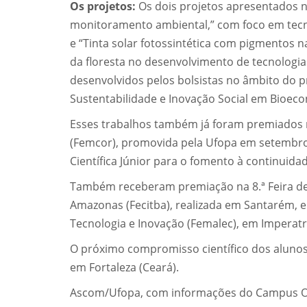
Os projetos:
Os dois projetos apresentados 
monitoramento ambiental,” com foco em tecn
e “Tinta solar fotossintética com pigmentos 
da floresta no desenvolvimento de tecnologia
desenvolvidos pelos bolsistas no âmbito do 
Sustentabilidade e Inovação Social em Bioec
Esses trabalhos também já foram premiados na
(Femcor), promovida pela Ufopa em setembro
Científica Júnior para o fomento à continuida
Também receberam premiação na 8.ª Feira de 
Amazonas (Fecitba), realizada em Santarém, 
Tecnologia e Inovação (Femalec), em Imperat
O próximo compromisso científico dos alunos 
em Fortaleza (Ceará).
Ascom/Ufopa, com informações do Campus O