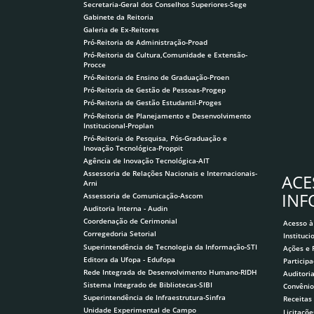
Secretaria-Geral dos Conselhos Superiores-Sege
Gabinete da Reitoria
Galeria de Ex-Reitores
Pró-Reitoria de Administração-Proad
Pró-Reitoria da Cultura,Comunidade e Extensão-
Procce
Pró-Reitoria de Ensino de Graduação-Proen
Pró-Reitoria de Gestão de Pessoas-Progep
Pró-Reitoria de Gestão Estudantil-Proges
Pró-Reitoria de Planejamento e Desenvolvimento
Institucional-Proplan
Pró-Reitoria de Pesquisa, Pós-Graduação e
Inovação Tecnológica-Proppit
Agência de Inovação Tecnológica-AIT
Assessoria de Relações Nacionais e Internacionais-
ACE
Arni
IN
Assessoria de Comunicação-Ascom
Auditoria Interna - Audin
Coordenação de Cerimonial
Acesso à
Corregedoria Setorial
Instituci
Superintendência de Tecnologia da Informação-STI
Ações e
Editora da Ufopa - Edufopa
Participa
Rede Integrada de Desenvolvimento Humano-RIDH
Auditori
Sistema Integrado de Bibliotecas-SIBI
Convênio
Superintendência de Infraestrutura-Sinfra
Receitas
Unidade Experimental de Campo
Licitaçõe