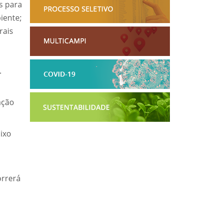
s para
iente;
rais
.
ação
ixo
orrerá