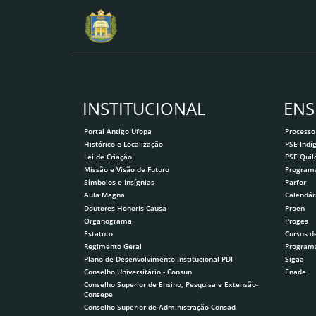
INSTITUCIONAL
ENS
Portal Antigo Ufopa
Processo
Histórico e Localização
PSE Indí
Lei de Criação
PSE Qui
Missão e Visão de Futuro
Program
Símbolos e Insígnias
Parfor
Aula Magna
Calendár
Doutores Honoris Causa
Proen
Organograma
Proges
Estatuto
Cursos d
Regimento Geral
Program
Plano de Desenvolvimento Institucional-PDI
Sigaa
Conselho Universitário - Consun
Enade
Conselho Superior de Ensino, Pesquisa e Extensão-
Consepe
Conselho Superior de Administração-Consad