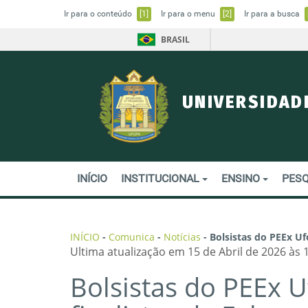
Ir para o conteúdo
[1]
Ir para o menu
[2]
Ir para a busca
BRASIL
UNIVERSIDAD
INÍCIO
INSTITUCIONAL
ENSINO
PESQ
INÍCIO
-
Comunica
-
Notícias
-
Bolsistas do PEEx U
Ultima atualização em 15 de Abril de 2026 às 
Bolsistas do PEEx 