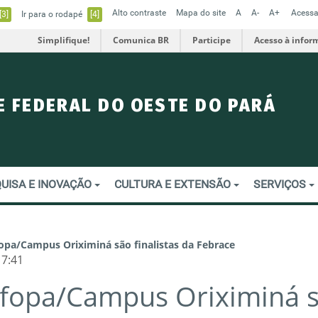
Alto contraste
Mapa do site
A
A-
A+
Acessa
[3]
Ir para o rodapé
[4]
Simplifique!
Comunica BR
Participe
Acesso à infor
E FEDERAL DO OESTE DO PARÁ
UISA E INOVAÇÃO
CULTURA E EXTENSÃO
SERVIÇOS
fopa/Campus Oriximiná são finalistas da Febrace
17:41
Ufopa/Campus Oriximiná 