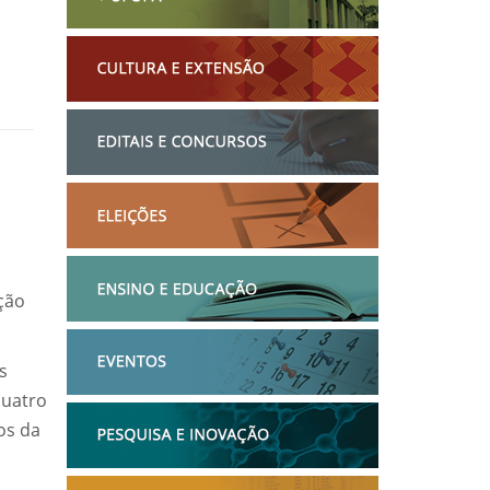
ção
s
quatro
os da