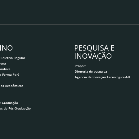
INO
PESQUISA E
INOVAÇÃO
 Seletivo Regular
gena
Proppit
lombola
Diretoria de pesquisa
a Forma Pará
Agência de Inovação Tecnológica-AIT
ios Acadêmicos
e Graduação
as de Pós-Graduação