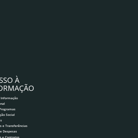
SSO À
FORMAÇÃO
 Informação
onal
 Programas
ção Social
as
s e Transferências
 e Despesas
s e Contratos