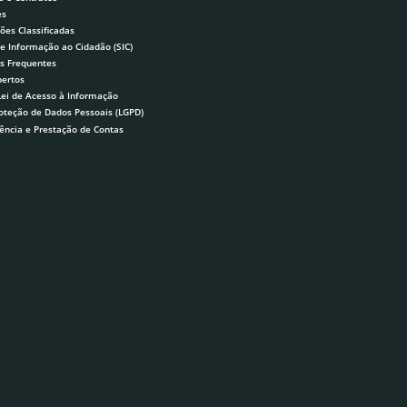
es
ões Classificadas
de Informação ao Cidadão (SIC)
s Frequentes
ertos
Lei de Acesso à Informação
roteção de Dados Pessoais (LGPD)
ência e Prestação de Contas