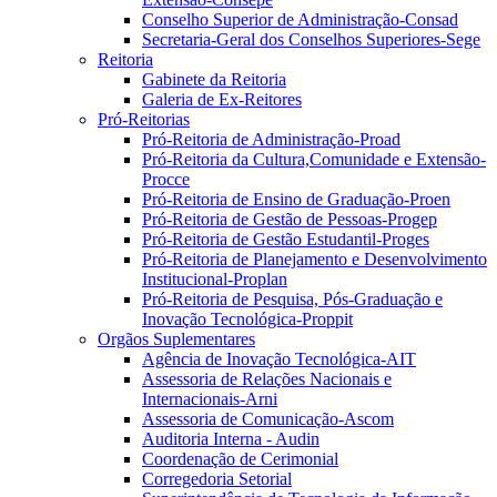
Conselho Superior de Administração-Consad
Secretaria-Geral dos Conselhos Superiores-Sege
Reitoria
Gabinete da Reitoria
Galeria de Ex-Reitores
Pró-Reitorias
Pró-Reitoria de Administração-Proad
Pró-Reitoria da Cultura,Comunidade e Extensão-
Procce
Pró-Reitoria de Ensino de Graduação-Proen
Pró-Reitoria de Gestão de Pessoas-Progep
Pró-Reitoria de Gestão Estudantil-Proges
Pró-Reitoria de Planejamento e Desenvolvimento
Institucional-Proplan
Pró-Reitoria de Pesquisa, Pós-Graduação e
Inovação Tecnológica-Proppit
Orgãos Suplementares
Agência de Inovação Tecnológica-AIT
Assessoria de Relações Nacionais e
Internacionais-Arni
Assessoria de Comunicação-Ascom
Auditoria Interna - Audin
Coordenação de Cerimonial
Corregedoria Setorial