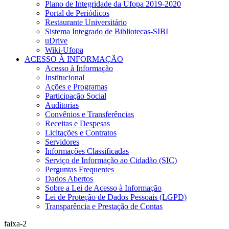
Plano de Integridade da Ufopa 2019-2020
Portal de Periódicos
Restaurante Universitário
Sistema Integrado de Bibliotecas-SIBI
uDrive
Wiki-Ufopa
ACESSO À INFORMAÇÃO
Acesso à Informação
Institucional
Ações e Programas
Participação Social
Auditorias
Convênios e Transferências
Receitas e Despesas
Licitações e Contratos
Servidores
Informações Classificadas
Serviço de Informação ao Cidadão (SIC)
Perguntas Frequentes
Dados Abertos
Sobre a Lei de Acesso à Informação
Lei de Proteção de Dados Pessoais (LGPD)
Transparência e Prestação de Contas
faixa-2