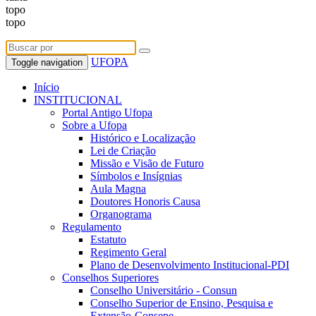
Canais
topo
topo
UFOPA
Toggle navigation
Início
INSTITUCIONAL
Portal Antigo Ufopa
Sobre a Ufopa
Histórico e Localização
Lei de Criação
Missão e Visão de Futuro
Símbolos e Insígnias
Aula Magna
Doutores Honoris Causa
Organograma
Regulamento
Estatuto
Regimento Geral
Plano de Desenvolvimento Institucional-PDI
Conselhos Superiores
Conselho Universitário - Consun
Conselho Superior de Ensino, Pesquisa e
Extensão-Consepe