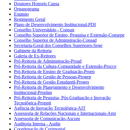
Doutores Honoris Causa
Organograma
Estatuto
Regimento Geral
Plano de Desenvolvimento Institucional-PDI
Conselho Universitário - Consun
Conselho Superior de Ensino, Pesquisa e Extensão-Consepe
Conselho Superior de Administração-Consad
Secretaria-Geral dos Conselhos Superiores-Sege
Gabinete da Reitoria
Galeria de Ex-Reitores
Pró-Reitoria de Administração-Proad
Pró-Reitoria da Cultura,Comunidade e Extensão-Procce
Pró-Reitoria de Ensino de Graduação-Proen
Pró-Reitoria de Gestão de Pessoas-Progep
Pró-Reitoria de Gestão Estudantil-Proges
Pró-Reitoria de Planejamento e Desenvolvimento
Institucional-Proplan
Pró-Reitoria de Pesquisa, Pós-Graduação e Inovação
Tecnológica-Proppit
Agência de Inovação Tecnológica-AIT
Assessoria de Relações Nacionais e Internacionais-Arni
Assessoria de Comunicação-Ascom
Auditoria Interna - Audin
Coordenação de Cerimonial