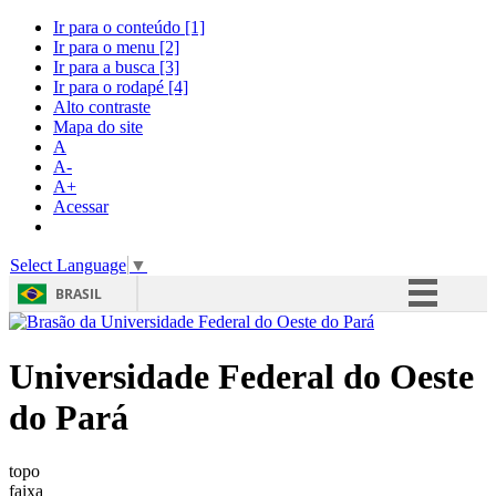
Ir para o conteúdo
[1]
Ir para o menu
[2]
Ir para a busca
[3]
Ir para o rodapé
[4]
Alto contraste
Mapa do site
A
A-
A+
Acessar
Select Language
▼
BRASIL
Simplifique!
Comunica BR
Universidade Federal do Oeste
Participe
do Pará
Acesso à informação
topo
Legislação
faixa