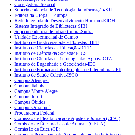
Corregedoria Setorial
Superintendência de Tecnologia da Informação-STI
Editora da Ufopa - Edufopa
Rede Integrada de Desenvolvimento Humano-RIDH
Sistema Integrado de Bibliotecas-SIBI
Superintendência de Infraestrutura-Sinfra
Unidade Experimental de Campo
Instituto de Biodiversidade e Florestas-IBEF
Instituto de Ciências da Educação-ICED
Instituto de Ciência da Sociedade-ICS
Instituto de Ciências e Tecnologia das Águas-ICTA
Instituto de Engenharia e Geociências-IEG
Instituto de Formação Interdisciplinar e Intercultural-IFII
Instituto de Saúde Coletiva-ISCO
Campus Alenquer
Campus Itaituba
Campus Monte Alegre
Campus Juruti
Campus Óbidos
Campus Oriximiná
Procuradoria Federal
Comissão de Flexibilização e Ajuste de Jornada (CFAJ)
Comissão de Ética no Uso de Animais (CEUA)
Comissão de Ética (CE)
Comissão Permanente de Acompanhamento do Egresso