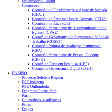
Procuradoria Federal
Comissões
Comissão de Flexibilização e Ajuste de Jornada
(CFAJ)
Comissão de Ética no Uso de Animais (CEUA)
Comissão de Ética (CE)
Comissão Permanente de Acompanhamento do
Egresso (CPAE)
Comitê de Governança de Segurança e Saúde do
Trabalho (CGSST)
Comissão Própria de Avaliação Institucional
(CPA)
Comissão Permanente de Pessoal Docente
(CPPD)
Comitê de Ética em Pesquisa (CEP)
Comitê de Governança Digital (CGD)
ENSINO
Processo Seletivo Regular
PSE Indígena
PSE Quilombola
Programa Forma Pará
Parfor
Calendários Acadêmicos
Proen
Proges