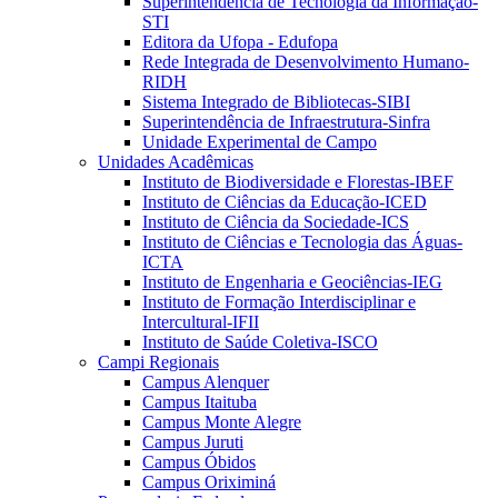
Superintendência de Tecnologia da Informação-
STI
Editora da Ufopa - Edufopa
Rede Integrada de Desenvolvimento Humano-
RIDH
Sistema Integrado de Bibliotecas-SIBI
Superintendência de Infraestrutura-Sinfra
Unidade Experimental de Campo
Unidades Acadêmicas
Instituto de Biodiversidade e Florestas-IBEF
Instituto de Ciências da Educação-ICED
Instituto de Ciência da Sociedade-ICS
Instituto de Ciências e Tecnologia das Águas-
ICTA
Instituto de Engenharia e Geociências-IEG
Instituto de Formação Interdisciplinar e
Intercultural-IFII
Instituto de Saúde Coletiva-ISCO
Campi Regionais
Campus Alenquer
Campus Itaituba
Campus Monte Alegre
Campus Juruti
Campus Óbidos
Campus Oriximiná