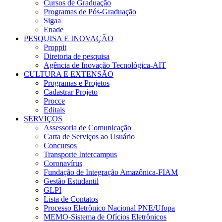
Cursos de Graduação
Programas de Pós-Graduação
Sigaa
Enade
PESQUISA E INOVAÇÃO
Proppit
Diretoria de pesquisa
Agência de Inovação Tecnológica-AIT
CULTURA E EXTENSÃO
Programas e Projetos
Cadastrar Projeto
Procce
Editais
SERVIÇOS
Assessoria de Comunicação
Carta de Serviços ao Usuário
Concursos
Transporte Intercampus
Coronavírus
Fundação de Integração Amazônica-FIAM
Gestão Estudantil
GLPI
Lista de Contatos
Processo Eletrônico Nacional PNE/Ufopa
MEMO-Sistema de Ofícios Eletrônicos