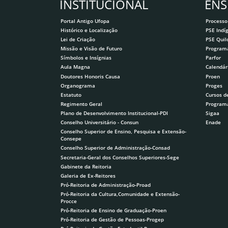
INSTITUCIONAL
ENS
Portal Antigo Ufopa
Processo
Histórico e Localização
PSE Indí
Lei de Criação
PSE Qui
Missão e Visão de Futuro
Program
Símbolos e Insígnias
Parfor
Aula Magna
Calendár
Doutores Honoris Causa
Proen
Organograma
Proges
Estatuto
Cursos d
Regimento Geral
Program
Plano de Desenvolvimento Institucional-PDI
Sigaa
Conselho Universitário - Consun
Enade
Conselho Superior de Ensino, Pesquisa e Extensão-
Consepe
Conselho Superior de Administração-Consad
Secretaria-Geral dos Conselhos Superiores-Sege
Gabinete da Reitoria
Galeria de Ex-Reitores
Pró-Reitoria de Administração-Proad
Pró-Reitoria da Cultura,Comunidade e Extensão-
Procce
Pró-Reitoria de Ensino de Graduação-Proen
Pró-Reitoria de Gestão de Pessoas-Progep