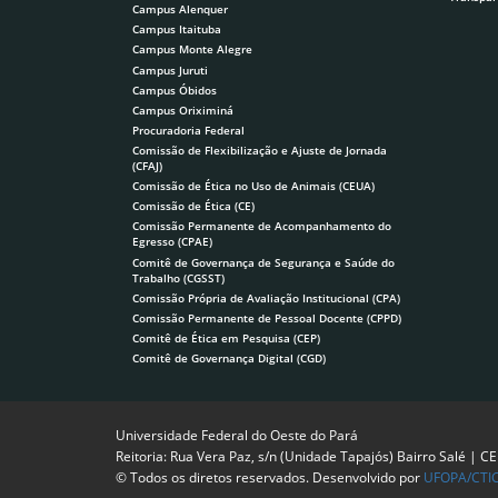
Campus Alenquer
Campus Itaituba
Campus Monte Alegre
Campus Juruti
Campus Óbidos
Campus Oriximiná
Procuradoria Federal
Comissão de Flexibilização e Ajuste de Jornada
(CFAJ)
Comissão de Ética no Uso de Animais (CEUA)
Comissão de Ética (CE)
Comissão Permanente de Acompanhamento do
Egresso (CPAE)
Comitê de Governança de Segurança e Saúde do
Trabalho (CGSST)
Comissão Própria de Avaliação Institucional (CPA)
Comissão Permanente de Pessoal Docente (CPPD)
Comitê de Ética em Pesquisa (CEP)
Comitê de Governança Digital (CGD)
Universidade Federal do Oeste do Pará
Reitoria: Rua Vera Paz, s/n (Unidade Tapajós) Bairro Salé | C
© Todos os diretos reservados. Desenvolvido por
UFOPA/CTI