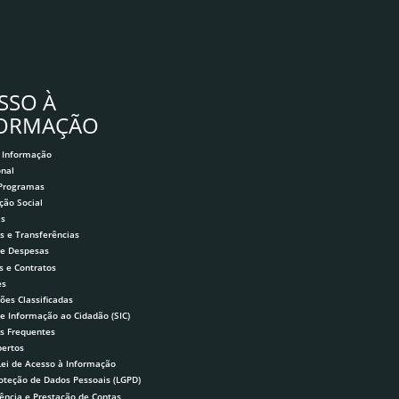
SSO À
FORMAÇÃO
 Informação
onal
 Programas
ção Social
as
s e Transferências
 e Despesas
s e Contratos
es
ões Classificadas
de Informação ao Cidadão (SIC)
s Frequentes
ertos
Lei de Acesso à Informação
roteção de Dados Pessoais (LGPD)
ência e Prestação de Contas