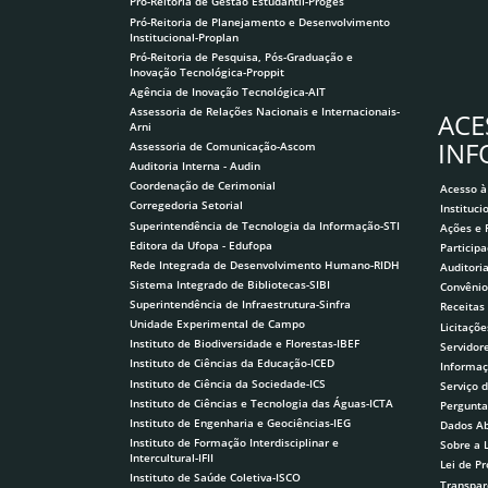
Pró-Reitoria de Gestão Estudantil-Proges
Pró-Reitoria de Planejamento e Desenvolvimento
Institucional-Proplan
Pró-Reitoria de Pesquisa, Pós-Graduação e
Inovação Tecnológica-Proppit
Agência de Inovação Tecnológica-AIT
Assessoria de Relações Nacionais e Internacionais-
ACE
Arni
IN
Assessoria de Comunicação-Ascom
Auditoria Interna - Audin
Coordenação de Cerimonial
Acesso à
Corregedoria Setorial
Instituci
Superintendência de Tecnologia da Informação-STI
Ações e
Editora da Ufopa - Edufopa
Participa
Rede Integrada de Desenvolvimento Humano-RIDH
Auditori
Sistema Integrado de Bibliotecas-SIBI
Convênio
Superintendência de Infraestrutura-Sinfra
Receitas
Unidade Experimental de Campo
Licitaçõe
Instituto de Biodiversidade e Florestas-IBEF
Servidor
Instituto de Ciências da Educação-ICED
Informaç
Instituto de Ciência da Sociedade-ICS
Serviço 
Instituto de Ciências e Tecnologia das Águas-ICTA
Pergunta
Instituto de Engenharia e Geociências-IEG
Dados Ab
Instituto de Formação Interdisciplinar e
Sobre a 
Intercultural-IFII
Lei de P
Instituto de Saúde Coletiva-ISCO
Transpar