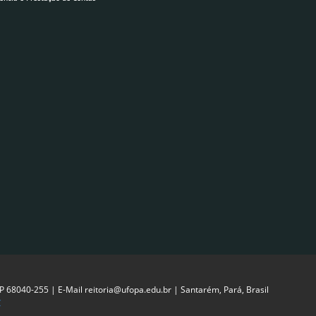
EP 68040-255 | E-Mail reitoria@ufopa.edu.br | Santarém, Pará, Brasil
C