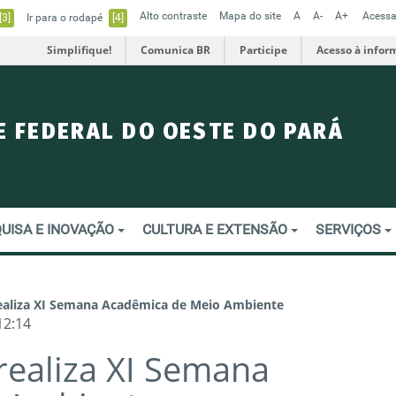
Alto contraste
Mapa do site
A
A-
A+
Acessa
[3]
Ir para o rodapé
[4]
Simplifique!
Comunica BR
Participe
Acesso à infor
E FEDERAL DO OESTE DO PARÁ
UISA E INOVAÇÃO
CULTURA E EXTENSÃO
SERVIÇOS
ealiza XI Semana Acadêmica de Meio Ambiente
12:14
ealiza XI Semana