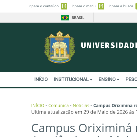
Ir para o conteúdo
[1]
Ir para o menu
[2]
Ir para a busca
BRASIL
UNIVERSIDAD
INÍCIO
INSTITUCIONAL
ENSINO
PESQ
INÍCIO
-
Comunica
-
Notícias
-
Campus Oriximiná r
Ultima atualização em 29 de Maio de 2026 às 
Campus Oriximiná r