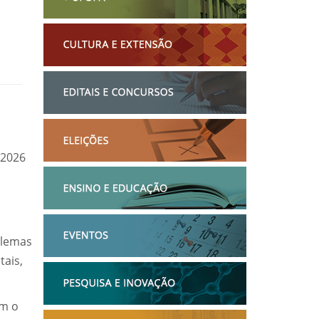
 2026
blemas
tais,
om o