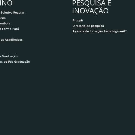
INO
PESQUISA E
INOVAÇÃO
 Seletivo Regular
gena
Proppit
lombola
Diretoria de pesquisa
a Forma Pará
Agência de Inovação Tecnológica-AIT
ios Acadêmicos
e Graduação
as de Pós-Graduação