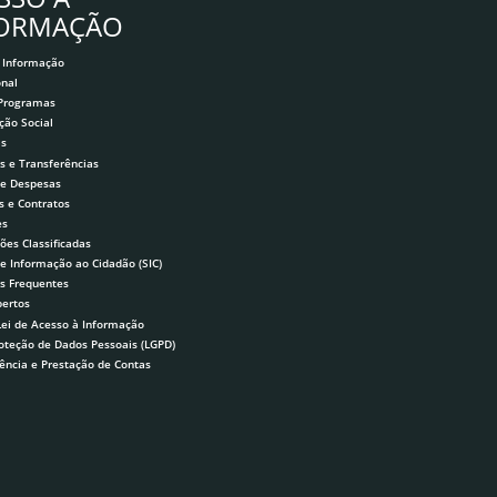
FORMAÇÃO
 Informação
onal
 Programas
ção Social
as
s e Transferências
 e Despesas
s e Contratos
es
ões Classificadas
de Informação ao Cidadão (SIC)
s Frequentes
ertos
Lei de Acesso à Informação
roteção de Dados Pessoais (LGPD)
ência e Prestação de Contas