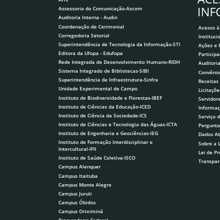
IN
Assessoria de Comunicação-Ascom
Auditoria Interna - Audin
Coordenação de Cerimonial
Acesso à
Corregedoria Setorial
Instituci
Superintendência de Tecnologia da Informação-STI
Ações e
Editora da Ufopa - Edufopa
Participa
Rede Integrada de Desenvolvimento Humano-RIDH
Auditori
Sistema Integrado de Bibliotecas-SIBI
Convênio
Superintendência de Infraestrutura-Sinfra
Receitas
Unidade Experimental de Campo
Licitaçõe
Instituto de Biodiversidade e Florestas-IBEF
Servidor
Instituto de Ciências da Educação-ICED
Informaç
Instituto de Ciência da Sociedade-ICS
Serviço 
Instituto de Ciências e Tecnologia das Águas-ICTA
Pergunta
Instituto de Engenharia e Geociências-IEG
Dados Ab
Instituto de Formação Interdisciplinar e
Sobre a 
Intercultural-IFII
Lei de P
Instituto de Saúde Coletiva-ISCO
Transpar
Campus Alenquer
Campus Itaituba
Campus Monte Alegre
Campus Juruti
Campus Óbidos
Campus Oriximiná