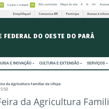
Alto contraste
Mapa do site
A
A-
A+
Acessa
[3]
Ir para o rodapé
[4]
Simplifique!
Comunica BR
Participe
Acesso à infor
E FEDERAL DO OESTE DO PARÁ
UISA E INOVAÇÃO
CULTURA E EXTENSÃO
SERVIÇOS
eira da Agricultura Familiar da Ufopa
15:50
Feira da Agricultura Famil