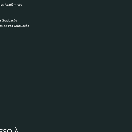
ios Acadêmicos
e Graduação
as de Pós-Graduação
SSO À