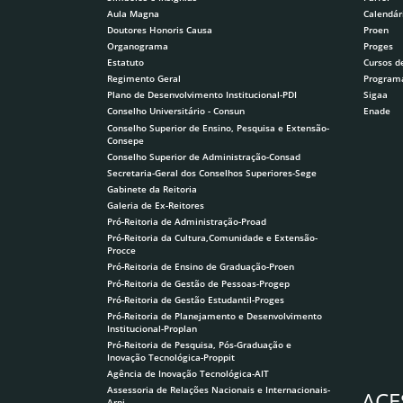
Aula Magna
Calendár
Doutores Honoris Causa
Proen
Organograma
Proges
Estatuto
Cursos d
Regimento Geral
Program
Plano de Desenvolvimento Institucional-PDI
Sigaa
Conselho Universitário - Consun
Enade
Conselho Superior de Ensino, Pesquisa e Extensão-
Consepe
Conselho Superior de Administração-Consad
Secretaria-Geral dos Conselhos Superiores-Sege
Gabinete da Reitoria
Galeria de Ex-Reitores
Pró-Reitoria de Administração-Proad
Pró-Reitoria da Cultura,Comunidade e Extensão-
Procce
Pró-Reitoria de Ensino de Graduação-Proen
Pró-Reitoria de Gestão de Pessoas-Progep
Pró-Reitoria de Gestão Estudantil-Proges
Pró-Reitoria de Planejamento e Desenvolvimento
Institucional-Proplan
Pró-Reitoria de Pesquisa, Pós-Graduação e
Inovação Tecnológica-Proppit
Agência de Inovação Tecnológica-AIT
Assessoria de Relações Nacionais e Internacionais-
ACE
Arni