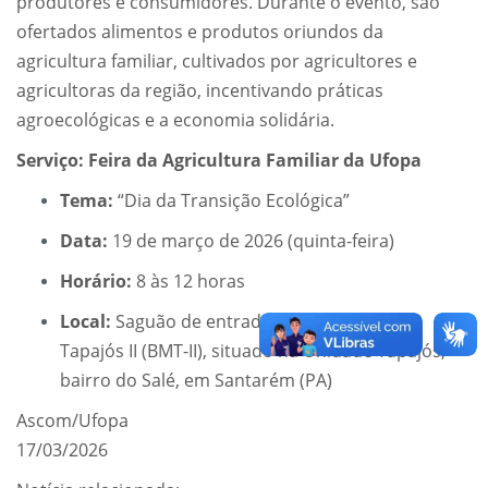
produtores e consumidores. Durante o evento, são
ofertados alimentos e produtos oriundos da
agricultura familiar, cultivados por agricultores e
agricultoras da região, incentivando práticas
agroecológicas e a economia solidária.
Serviço: Feira da Agricultura Familiar da Ufopa
Tema:
“Dia da Transição Ecológica”
Data:
19 de março de 2026 (quinta-feira)
Horário:
8 às 12 horas
Local:
Saguão de entrada do Bloco Modular
Tapajós II (BMT-II), situado na Unidade Tapajós,
bairro do Salé, em Santarém (PA)
Ascom/Ufopa
17/03/2026