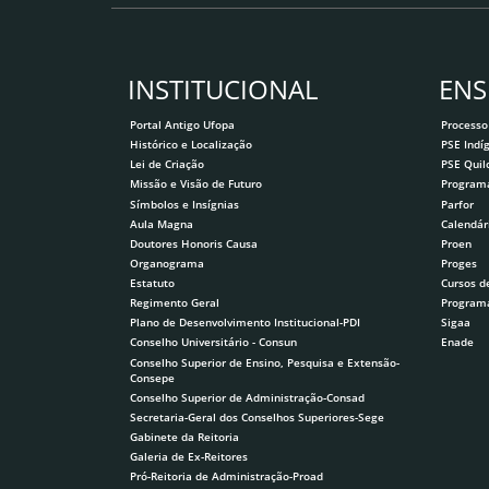
INSTITUCIONAL
ENS
Portal Antigo Ufopa
Processo
Histórico e Localização
PSE Indí
Lei de Criação
PSE Qui
Missão e Visão de Futuro
Program
Símbolos e Insígnias
Parfor
Aula Magna
Calendár
Doutores Honoris Causa
Proen
Organograma
Proges
Estatuto
Cursos d
Regimento Geral
Program
Plano de Desenvolvimento Institucional-PDI
Sigaa
Conselho Universitário - Consun
Enade
Conselho Superior de Ensino, Pesquisa e Extensão-
Consepe
Conselho Superior de Administração-Consad
Secretaria-Geral dos Conselhos Superiores-Sege
Gabinete da Reitoria
Galeria de Ex-Reitores
Pró-Reitoria de Administração-Proad