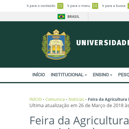
Ir para o conteúdo
[1]
Ir para o menu
[2]
Ir para a busca
BRASIL
UNIVERSIDAD
INÍCIO
INSTITUCIONAL
ENSINO
PESQ
INÍCIO
-
Comunica
-
Notícias
-
Feira da Agricultur
Ultima atualização em 26 de Março de 2018 às
Feira da Agricultura