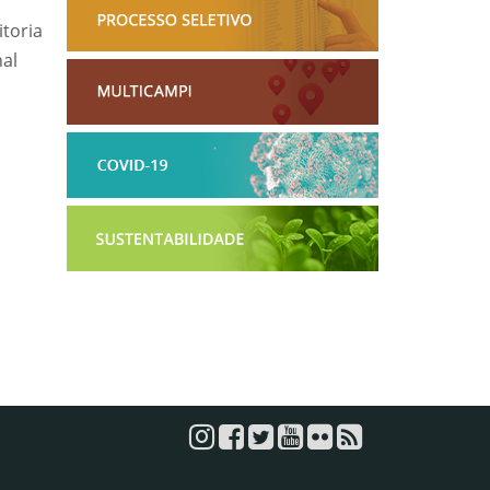
toria
nal