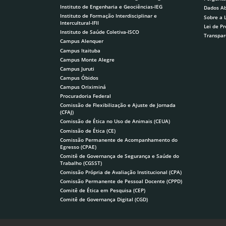
Instituto de Engenharia e Geociências-IEG
Dados Ab
Instituto de Formação Interdisciplinar e
Sobre a 
Intercultural-IFII
Lei de P
Instituto de Saúde Coletiva-ISCO
Transpar
Campus Alenquer
Campus Itaituba
Campus Monte Alegre
Campus Juruti
Campus Óbidos
Campus Oriximiná
Procuradoria Federal
Comissão de Flexibilização e Ajuste de Jornada
(CFAJ)
Comissão de Ética no Uso de Animais (CEUA)
Comissão de Ética (CE)
Comissão Permanente de Acompanhamento do
Egresso (CPAE)
Comitê de Governança de Segurança e Saúde do
Trabalho (CGSST)
Comissão Própria de Avaliação Institucional (CPA)
Comissão Permanente de Pessoal Docente (CPPD)
Comitê de Ética em Pesquisa (CEP)
Comitê de Governança Digital (CGD)