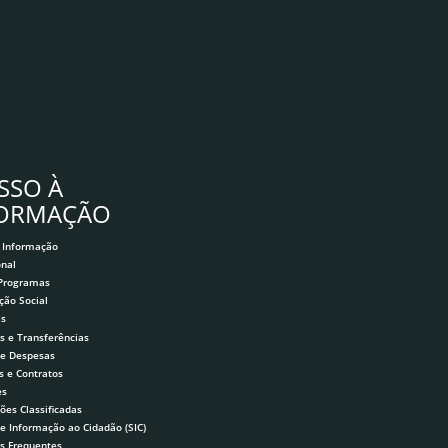
SSO À
FORMAÇÃO
 Informação
onal
 Programas
ção Social
as
s e Transferências
 e Despesas
s e Contratos
es
ões Classificadas
de Informação ao Cidadão (SIC)
s Frequentes