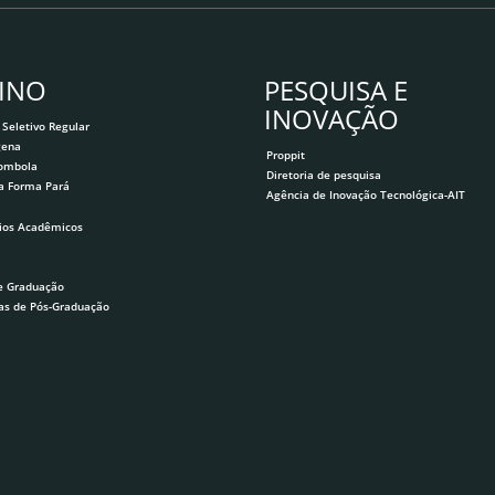
INO
PESQUISA E
INOVAÇÃO
 Seletivo Regular
gena
Proppit
lombola
Diretoria de pesquisa
a Forma Pará
Agência de Inovação Tecnológica-AIT
ios Acadêmicos
e Graduação
as de Pós-Graduação