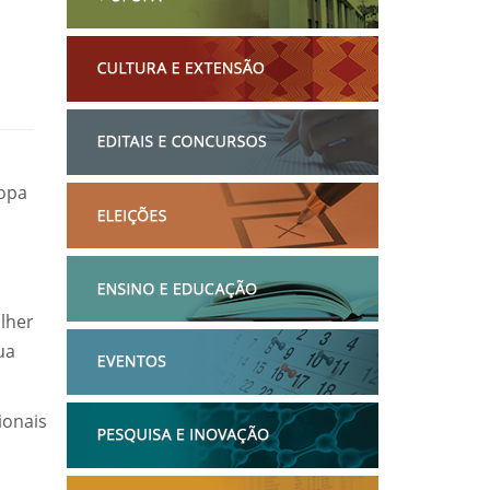
fopa
lher
ua
ionais