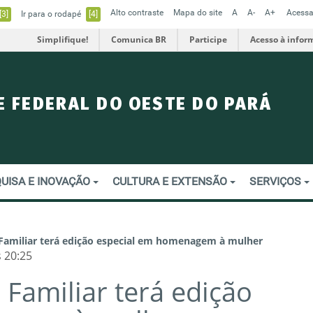
Alto contraste
Mapa do site
A
A-
A+
Acessa
[3]
Ir para o rodapé
[4]
Simplifique!
Comunica BR
Participe
Acesso à infor
E FEDERAL DO OESTE DO PARÁ
UISA E INOVAÇÃO
CULTURA E EXTENSÃO
SERVIÇOS
a Familiar terá edição especial em homenagem à mulher
 20:25
 Familiar terá edição