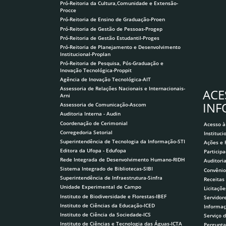
Pró-Reitoria da Cultura,Comunidade e Extensão-
Procce
Pró-Reitoria de Ensino de Graduação-Proen
Pró-Reitoria de Gestão de Pessoas-Progep
Pró-Reitoria de Gestão Estudantil-Proges
Pró-Reitoria de Planejamento e Desenvolvimento
Institucional-Proplan
Pró-Reitoria de Pesquisa, Pós-Graduação e
Inovação Tecnológica-Proppit
Agência de Inovação Tecnológica-AIT
Assessoria de Relações Nacionais e Internacionais-
ACE
Arni
IN
Assessoria de Comunicação-Ascom
Auditoria Interna - Audin
Coordenação de Cerimonial
Acesso à
Corregedoria Setorial
Instituci
Superintendência de Tecnologia da Informação-STI
Ações e
Editora da Ufopa - Edufopa
Participa
Rede Integrada de Desenvolvimento Humano-RIDH
Auditori
Sistema Integrado de Bibliotecas-SIBI
Convênio
Superintendência de Infraestrutura-Sinfra
Receitas
Unidade Experimental de Campo
Licitaçõe
Instituto de Biodiversidade e Florestas-IBEF
Servidor
Instituto de Ciências da Educação-ICED
Informaç
Instituto de Ciência da Sociedade-ICS
Serviço 
Instituto de Ciências e Tecnologia das Águas-ICTA
Pergunta