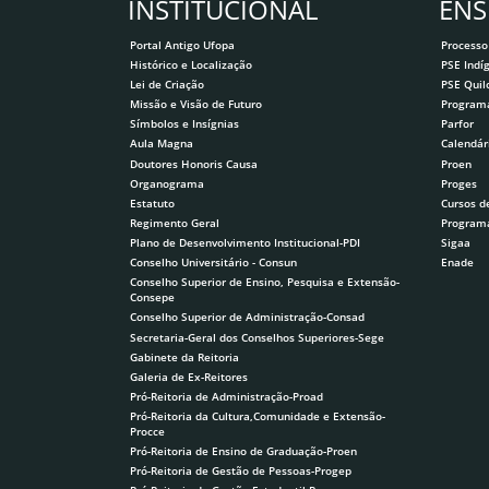
INSTITUCIONAL
ENS
Portal Antigo Ufopa
Processo
Histórico e Localização
PSE Indí
Lei de Criação
PSE Qui
Missão e Visão de Futuro
Program
Símbolos e Insígnias
Parfor
Aula Magna
Calendár
Doutores Honoris Causa
Proen
Organograma
Proges
Estatuto
Cursos d
Regimento Geral
Program
Plano de Desenvolvimento Institucional-PDI
Sigaa
Conselho Universitário - Consun
Enade
Conselho Superior de Ensino, Pesquisa e Extensão-
Consepe
Conselho Superior de Administração-Consad
Secretaria-Geral dos Conselhos Superiores-Sege
Gabinete da Reitoria
Galeria de Ex-Reitores
Pró-Reitoria de Administração-Proad
Pró-Reitoria da Cultura,Comunidade e Extensão-
Procce
Pró-Reitoria de Ensino de Graduação-Proen
Pró-Reitoria de Gestão de Pessoas-Progep