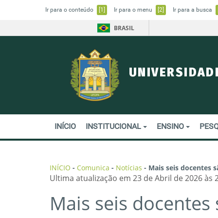
Ir para o conteúdo
[1]
Ir para o menu
[2]
Ir para a busca
BRASIL
UNIVERSIDAD
INÍCIO
INSTITUCIONAL
ENSINO
PESQ
INÍCIO
-
Comunica
-
Notícias
-
Mais seis docentes 
Ultima atualização em 23 de Abril de 2026 às 
Mais seis docente