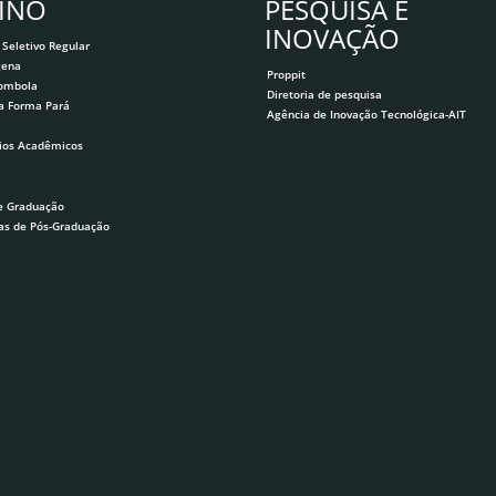
INO
PESQUISA E
INOVAÇÃO
 Seletivo Regular
gena
Proppit
lombola
Diretoria de pesquisa
a Forma Pará
Agência de Inovação Tecnológica-AIT
ios Acadêmicos
e Graduação
as de Pós-Graduação