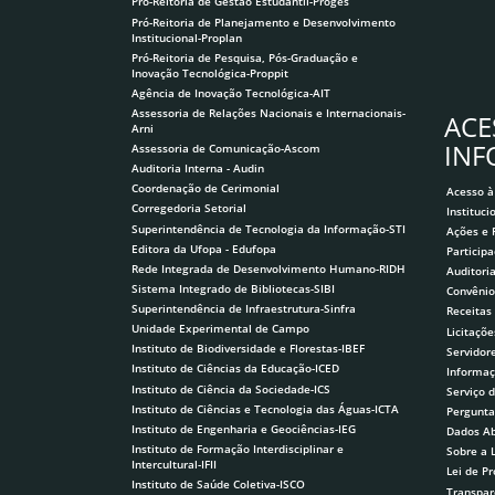
Pró-Reitoria de Gestão Estudantil-Proges
Pró-Reitoria de Planejamento e Desenvolvimento
Institucional-Proplan
Pró-Reitoria de Pesquisa, Pós-Graduação e
Inovação Tecnológica-Proppit
Agência de Inovação Tecnológica-AIT
Assessoria de Relações Nacionais e Internacionais-
ACE
Arni
IN
Assessoria de Comunicação-Ascom
Auditoria Interna - Audin
Coordenação de Cerimonial
Acesso à
Corregedoria Setorial
Instituci
Superintendência de Tecnologia da Informação-STI
Ações e
Editora da Ufopa - Edufopa
Participa
Rede Integrada de Desenvolvimento Humano-RIDH
Auditori
Sistema Integrado de Bibliotecas-SIBI
Convênio
Superintendência de Infraestrutura-Sinfra
Receitas
Unidade Experimental de Campo
Licitaçõe
Instituto de Biodiversidade e Florestas-IBEF
Servidor
Instituto de Ciências da Educação-ICED
Informaç
Instituto de Ciência da Sociedade-ICS
Serviço 
Instituto de Ciências e Tecnologia das Águas-ICTA
Pergunta
Instituto de Engenharia e Geociências-IEG
Dados Ab
Instituto de Formação Interdisciplinar e
Sobre a 
Intercultural-IFII
Lei de P
Instituto de Saúde Coletiva-ISCO
Transpar