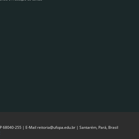
EP 68040-255 | E-Mail reitoria@ufopa.edu.br | Santarém, Pará, Brasil
C