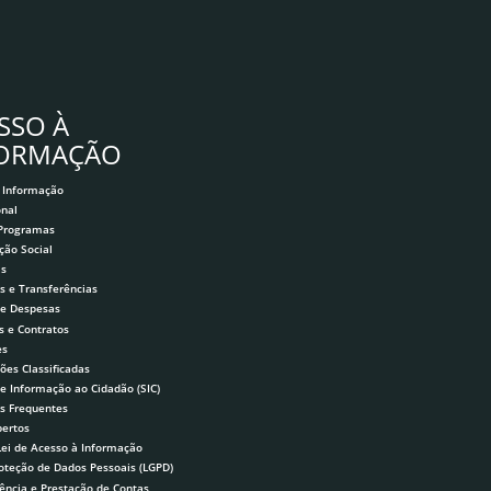
SSO À
FORMAÇÃO
 Informação
onal
 Programas
ção Social
as
s e Transferências
 e Despesas
s e Contratos
es
ões Classificadas
de Informação ao Cidadão (SIC)
s Frequentes
ertos
Lei de Acesso à Informação
roteção de Dados Pessoais (LGPD)
ência e Prestação de Contas