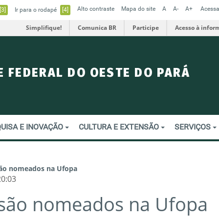
Alto contraste
Mapa do site
A
A-
A+
Acessa
[3]
Ir para o rodapé
[4]
Simplifique!
Comunica BR
Participe
Acesso à infor
E FEDERAL DO OESTE DO PARÁ
UISA E INOVAÇÃO
CULTURA E EXTENSÃO
SERVIÇOS
são nomeados na Ufopa
20:03
s são nomeados na Ufopa