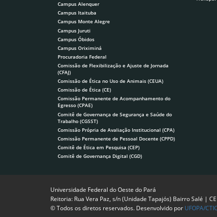
Campus Alenquer
Campus Itaituba
Campus Monte Alegre
Campus Juruti
Campus Óbidos
Campus Oriximiná
Procuradoria Federal
Comissão de Flexibilização e Ajuste de Jornada
(CFAJ)
Comissão de Ética no Uso de Animais (CEUA)
Comissão de Ética (CE)
Comissão Permanente de Acompanhamento do
Egresso (CPAE)
Comitê de Governança de Segurança e Saúde do
Trabalho (CGSST)
Comissão Própria de Avaliação Institucional (CPA)
Comissão Permanente de Pessoal Docente (CPPD)
Comitê de Ética em Pesquisa (CEP)
Comitê de Governança Digital (CGD)
Universidade Federal do Oeste do Pará
Reitoria: Rua Vera Paz, s/n (Unidade Tapajós) Bairro Salé | C
© Todos os diretos reservados. Desenvolvido por
UFOPA/CTI