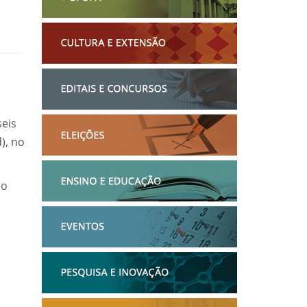
seis
), no
mo