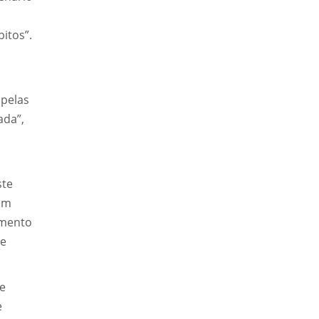
itos”.
 pelas
ada”,
ste
 em
imento
de
 e
e