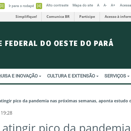
Alto contraste
Mapa do site
A
A-
A+
Acessa
[3]
Ir para o rodapé
[4]
Simplifique!
Comunica BR
Participe
Acesso à infor
E FEDERAL DO OESTE DO PARÁ
UISA E INOVAÇÃO
CULTURA E EXTENSÃO
SERVIÇOS
atingir pico da pandemia nas próximas semanas, aponta estudo 
 19:28
 atingir pico da pandemia