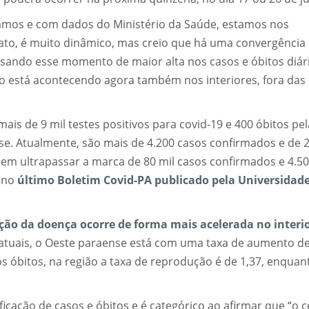
zamos e com dados do Ministério da Saúde, estamos nos
ato, é muito dinâmico, mas creio que há uma convergência
sando esse momento de maior alta nos casos e óbitos diár
sso está acontecendo agora também nos interiores, fora das
ais de 9 mil testes positivos para covid-19 e 400 óbitos pel
se. Atualmente, são mais de 4.200 casos confirmados e de 
em ultrapassar a marca de 80 mil casos confirmados e 4.5
 no
último Boletim Covid-PA publicado pela Universidad
ação da doença ocorre de forma mais acelerada no interi
atuais, o Oeste paraense está com uma taxa de aumento d
os óbitos, na região a taxa de reprodução é de 1,37, enqua
cação de casos e óbitos e é categórico ao afirmar que “o c