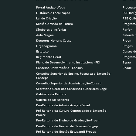
Portal Antigo Ufopa
Processo
Histórico e Localização
PSE Indí
Lei de Criação
PSE Qui
Missão e Visão de Futuro
Program
Símbolos e Insígnias
Parfor
Aula Magna
Calendár
Doutores Honoris Causa
Proen
Organograma
Proges
Estatuto
Cursos d
Regimento Geral
Program
Plano de Desenvolvimento Institucional-PDI
Sigaa
Conselho Universitário - Consun
Enade
Conselho Superior de Ensino, Pesquisa e Extensão-
Consepe
Conselho Superior de Administração-Consad
Secretaria-Geral dos Conselhos Superiores-Sege
Gabinete da Reitoria
Galeria de Ex-Reitores
Pró-Reitoria de Administração-Proad
Pró-Reitoria da Cultura,Comunidade e Extensão-
Procce
Pró-Reitoria de Ensino de Graduação-Proen
Pró-Reitoria de Gestão de Pessoas-Progep
Pró-Reitoria de Gestão Estudantil-Proges