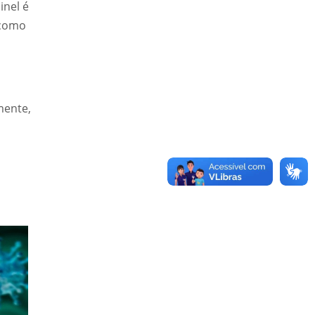
inel é
 como
mente,