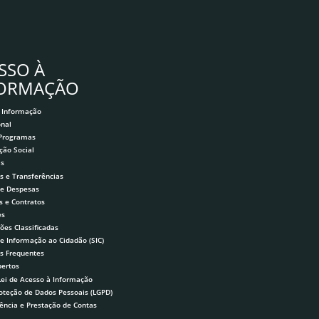
SSO À
FORMAÇÃO
 Informação
onal
 Programas
ção Social
as
s e Transferências
 e Despesas
s e Contratos
es
ões Classificadas
de Informação ao Cidadão (SIC)
s Frequentes
ertos
Lei de Acesso à Informação
roteção de Dados Pessoais (LGPD)
ência e Prestação de Contas