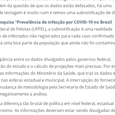
Além da questão de que os dados estão defasados, há uma
a de testagem é muito ruim e temos uma subnotificação de ób
squisa “Prevalência de infecção por COVID-19 no Brasil
ederal de Pelotas (UFPEL), a subnotificação é uma realidade
s de infectados não registrados para cada caso confirmado
 há uma boa parte da população que ainda não foi contamin
repância entre os dados divulgados pelos governos federal,
ção do estudo e o cálculo de projeções mais precisas. Por e
as informações do Ministério da Saúde, que traz os dados
to nas esferas estadual e municipal. A interrupção do fornec
 mudança de metodologia pela Secretaria de Estado de Saú
negativamente a análise.
 diferença tão brutal de política em nível federal, estadual
onismo. As informações deveriam estar sendo divulgadas d