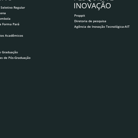
INOVAÇÃO
 Seletivo Regular
gena
Proppit
lombola
Diretoria de pesquisa
a Forma Pará
Agência de Inovação Tecnológica-AIT
ios Acadêmicos
e Graduação
as de Pós-Graduação