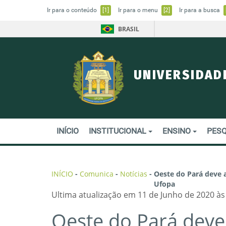
Ir para o conteúdo
[1]
Ir para o menu
[2]
Ir para a busca
BRASIL
UNIVERSIDAD
INÍCIO
INSTITUCIONAL
ENSINO
PESQ
INÍCIO
-
Comunica
-
Notícias
-
Oeste do Pará deve 
Ufopa
Ultima atualização em 11 de Junho de 2020 às
Oeste do Pará deve