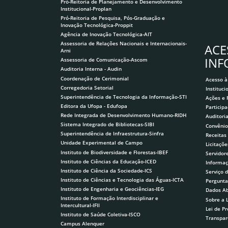
Pró-Reitoria de Planejamento e Desenvolvimento
Institucional-Proplan
Pró-Reitoria de Pesquisa, Pós-Graduação e
Inovação Tecnológica-Proppit
Agência de Inovação Tecnológica-AIT
Assessoria de Relações Nacionais e Internacionais-
ACE
Arni
IN
Assessoria de Comunicação-Ascom
Auditoria Interna - Audin
Coordenação de Cerimonial
Acesso à
Corregedoria Setorial
Instituci
Superintendência de Tecnologia da Informação-STI
Ações e
Editora da Ufopa - Edufopa
Participa
Rede Integrada de Desenvolvimento Humano-RIDH
Auditori
Sistema Integrado de Bibliotecas-SIBI
Convênio
Superintendência de Infraestrutura-Sinfra
Receitas
Unidade Experimental de Campo
Licitaçõe
Instituto de Biodiversidade e Florestas-IBEF
Servidor
Instituto de Ciências da Educação-ICED
Informaç
Instituto de Ciência da Sociedade-ICS
Serviço 
Instituto de Ciências e Tecnologia das Águas-ICTA
Pergunta
Instituto de Engenharia e Geociências-IEG
Dados Ab
Instituto de Formação Interdisciplinar e
Sobre a 
Intercultural-IFII
Lei de P
Instituto de Saúde Coletiva-ISCO
Transpar
Campus Alenquer