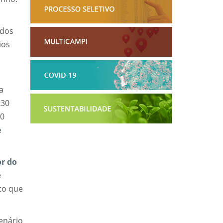
 dos
ios
a
230
00
e
or do
e
nto que
enário