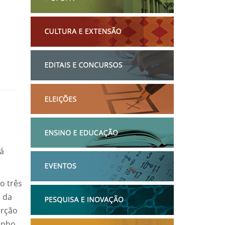
tá
o três
e da
orção
unho.