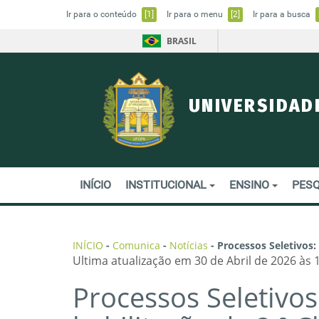
Ir para o conteúdo
[1]
Ir para o menu
[2]
Ir para a busca
BRASIL
UNIVERSIDAD
INÍCIO
INSTITUCIONAL
ENSINO
PESQ
INÍCIO
-
Comunica
-
Notícias
-
Processos Seletivos:
Ultima atualização em 30 de Abril de 2026 às 
Processos Seletivos