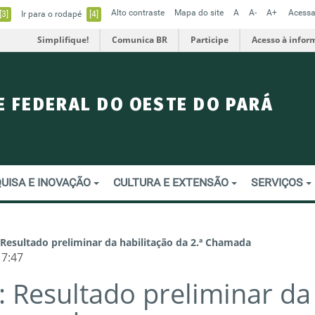
Alto contraste
Mapa do site
A
A-
A+
Acessa
[3]
Ir para o rodapé
[4]
Simplifique!
Comunica BR
Participe
Acesso à infor
E FEDERAL DO OESTE DO PARÁ
UISA E INOVAÇÃO
CULTURA E EXTENSÃO
SERVIÇOS
 Resultado preliminar da habilitação da 2.ª Chamada
17:47
: Resultado preliminar da