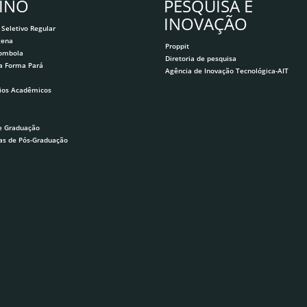
INO
PESQUISA E
INOVAÇÃO
 Seletivo Regular
gena
Proppit
lombola
Diretoria de pesquisa
a Forma Pará
Agência de Inovação Tecnológica-AIT
ios Acadêmicos
e Graduação
as de Pós-Graduação