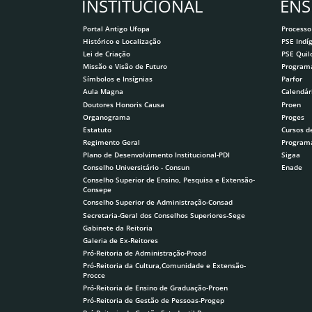
INSTITUCIONAL
ENS
Portal Antigo Ufopa
Processo
Histórico e Localização
PSE Indí
Lei de Criação
PSE Qui
Missão e Visão de Futuro
Program
Símbolos e Insígnias
Parfor
Aula Magna
Calendár
Doutores Honoris Causa
Proen
Organograma
Proges
Estatuto
Cursos d
Regimento Geral
Program
Plano de Desenvolvimento Institucional-PDI
Sigaa
Conselho Universitário - Consun
Enade
Conselho Superior de Ensino, Pesquisa e Extensão-
Consepe
Conselho Superior de Administração-Consad
Secretaria-Geral dos Conselhos Superiores-Sege
Gabinete da Reitoria
Galeria de Ex-Reitores
Pró-Reitoria de Administração-Proad
Pró-Reitoria da Cultura,Comunidade e Extensão-
Procce
Pró-Reitoria de Ensino de Graduação-Proen
Pró-Reitoria de Gestão de Pessoas-Progep