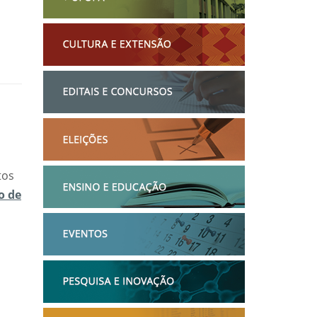
tos
o de