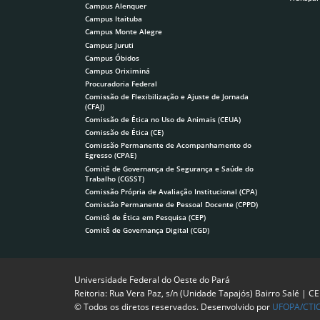
Campus Alenquer
Campus Itaituba
Campus Monte Alegre
Campus Juruti
Campus Óbidos
Campus Oriximiná
Procuradoria Federal
Comissão de Flexibilização e Ajuste de Jornada
(CFAJ)
Comissão de Ética no Uso de Animais (CEUA)
Comissão de Ética (CE)
Comissão Permanente de Acompanhamento do
Egresso (CPAE)
Comitê de Governança de Segurança e Saúde do
Trabalho (CGSST)
Comissão Própria de Avaliação Institucional (CPA)
Comissão Permanente de Pessoal Docente (CPPD)
Comitê de Ética em Pesquisa (CEP)
Comitê de Governança Digital (CGD)
Universidade Federal do Oeste do Pará
Reitoria: Rua Vera Paz, s/n (Unidade Tapajós) Bairro Salé | C
© Todos os diretos reservados. Desenvolvido por
UFOPA/CTI