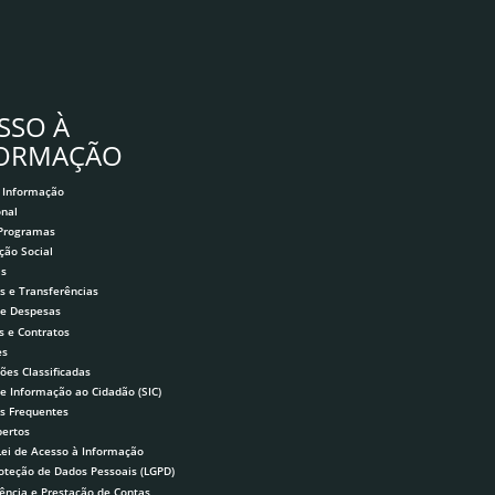
SSO À
FORMAÇÃO
 Informação
onal
 Programas
ção Social
as
s e Transferências
 e Despesas
s e Contratos
es
ões Classificadas
de Informação ao Cidadão (SIC)
s Frequentes
ertos
Lei de Acesso à Informação
roteção de Dados Pessoais (LGPD)
ência e Prestação de Contas