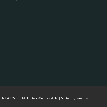
EP 68040-255 | E-Mail reitoria@ufopa.edu.br | Santarém, Pará, Brasil
C