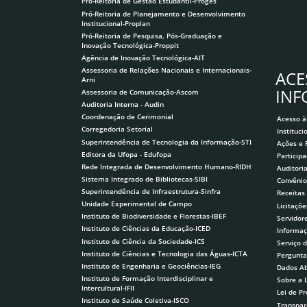
Pró-Reitoria de Gestão Estudantil-Proges
Pró-Reitoria de Planejamento e Desenvolvimento
Institucional-Proplan
Pró-Reitoria de Pesquisa, Pós-Graduação e
Inovação Tecnológica-Proppit
Agência de Inovação Tecnológica-AIT
Assessoria de Relações Nacionais e Internacionais-
ACE
Arni
IN
Assessoria de Comunicação-Ascom
Auditoria Interna - Audin
Coordenação de Cerimonial
Acesso à
Corregedoria Setorial
Instituci
Superintendência de Tecnologia da Informação-STI
Ações e
Editora da Ufopa - Edufopa
Participa
Rede Integrada de Desenvolvimento Humano-RIDH
Auditori
Sistema Integrado de Bibliotecas-SIBI
Convênio
Superintendência de Infraestrutura-Sinfra
Receitas
Unidade Experimental de Campo
Licitaçõe
Instituto de Biodiversidade e Florestas-IBEF
Servidor
Instituto de Ciências da Educação-ICED
Informaç
Instituto de Ciência da Sociedade-ICS
Serviço 
Instituto de Ciências e Tecnologia das Águas-ICTA
Pergunta
Instituto de Engenharia e Geociências-IEG
Dados Ab
Instituto de Formação Interdisciplinar e
Sobre a 
Intercultural-IFII
Lei de P
Instituto de Saúde Coletiva-ISCO
Transpar