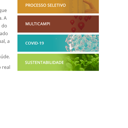
que
. A
o do
zado
al, a
aúde.
 real