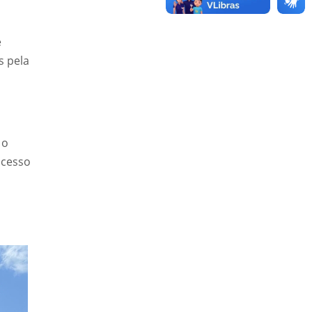
e
s pela
 o
acesso