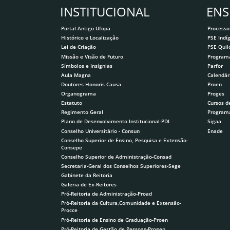
INSTITUCIONAL
ENS
Portal Antigo Ufopa
Processo
Histórico e Localização
PSE Indí
Lei de Criação
PSE Qui
Missão e Visão de Futuro
Program
Símbolos e Insígnias
Parfor
Aula Magna
Calendár
Doutores Honoris Causa
Proen
Organograma
Proges
Estatuto
Cursos d
Regimento Geral
Program
Plano de Desenvolvimento Institucional-PDI
Sigaa
Conselho Universitário - Consun
Enade
Conselho Superior de Ensino, Pesquisa e Extensão-
Consepe
Conselho Superior de Administração-Consad
Secretaria-Geral dos Conselhos Superiores-Sege
Gabinete da Reitoria
Galeria de Ex-Reitores
Pró-Reitoria de Administração-Proad
Pró-Reitoria da Cultura,Comunidade e Extensão-
Procce
Pró-Reitoria de Ensino de Graduação-Proen
Pró-Reitoria de Gestão de Pessoas-Progep