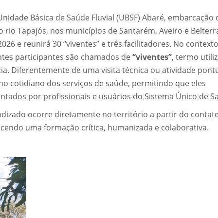
nidade Básica de Saúde Fluvial (UBSF) Abaré, embarcação 
 rio Tapajós, nos municípios de Santarém, Aveiro e Belterra
2026 e reunirá 30 “viventes” e três facilitadores. No context
ntes participantes são chamados de
“viventes”
, termo utili
ia. Diferentemente de uma visita técnica ou atividade pontu
no cotidiano dos serviços de saúde, permitindo que eles
rentados por profissionais e usuários do Sistema Único de S
izado ocorre diretamente no território a partir do contato
cendo uma formação crítica, humanizada e colaborativa.