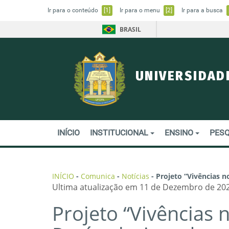
Ir para o conteúdo
[1]
Ir para o menu
[2]
Ir para a busca
BRASIL
UNIVERSIDAD
INÍCIO
INSTITUCIONAL
ENSINO
PESQ
INÍCIO
-
Comunica
-
Notícias
-
Projeto “Vivências n
Ultima atualização em 11 de Dezembro de 202
Projeto “Vivências 