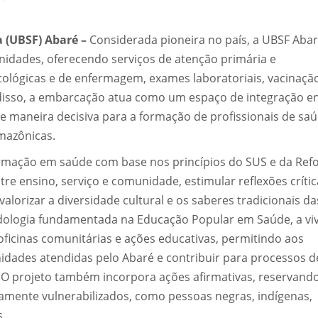
 (UBSF) Abaré –
Considerada pioneira no país, a UBSF Abar
nidades, oferecendo serviços de atenção primária e
ológicas e de enfermagem, exames laboratoriais, vacinaçã
m disso, a embarcação atua como um espaço de integração e
e maneira decisiva para a formação de profissionais de sa
amazônicas.
ormação em saúde com base nos princípios do SUS e da Re
tre ensino, serviço e comunidade, estimular reflexões críti
alorizar a diversidade cultural e os saberes tradicionais da
dologia fundamentada na Educação Popular em Saúde, a vi
 oficinas comunitárias e ações educativas, permitindo aos
nidades atendidas pelo Abaré e contribuir para processos d
O projeto também incorpora ações afirmativas, reservand
amente vulnerabilizados, como pessoas negras, indígenas,
s.