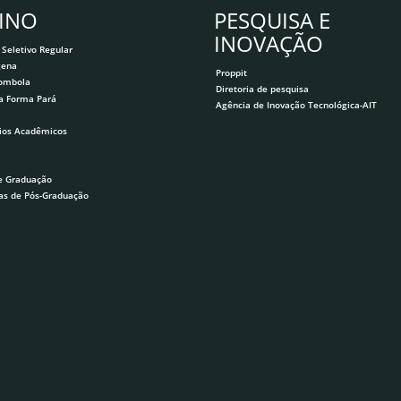
INO
PESQUISA E
INOVAÇÃO
 Seletivo Regular
gena
Proppit
lombola
Diretoria de pesquisa
a Forma Pará
Agência de Inovação Tecnológica-AIT
ios Acadêmicos
e Graduação
as de Pós-Graduação