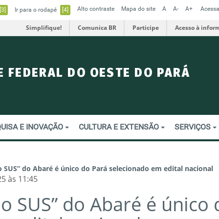
Alto contraste
Mapa do site
A
A-
A+
Acessa
[3]
Ir para o rodapé
[4]
Simplifique!
Comunica BR
Participe
Acesso à infor
E FEDERAL DO OESTE DO PARÁ
UISA E INOVAÇÃO
CULTURA E EXTENSÃO
SERVIÇOS
o SUS” do Abaré é único do Pará selecionado em edital nacional
5 às 11:45
no SUS” do Abaré é único 