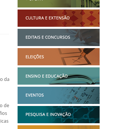
ão da
ão de
fios
icas