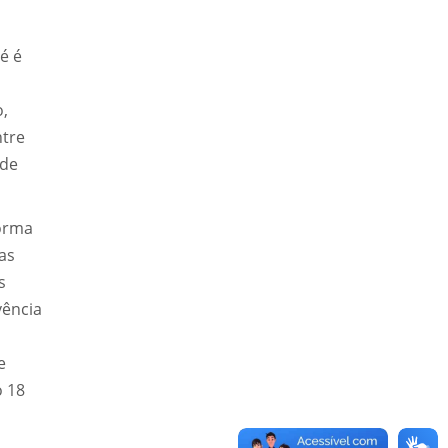
é é
o,
ntre
úde
forma
cas
s
vência
e
o 18