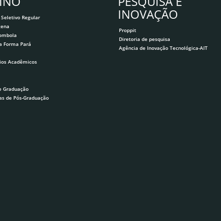
INO
PESQUISA E
INOVAÇÃO
 Seletivo Regular
gena
Proppit
lombola
Diretoria de pesquisa
a Forma Pará
Agência de Inovação Tecnológica-AIT
ios Acadêmicos
e Graduação
as de Pós-Graduação