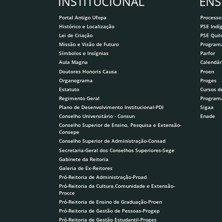
INSTITUCIONAL
ENS
Portal Antigo Ufopa
Processo
Histórico e Localização
PSE Indí
Lei de Criação
PSE Qui
Missão e Visão de Futuro
Program
Símbolos e Insígnias
Parfor
Aula Magna
Calendár
Doutores Honoris Causa
Proen
Organograma
Proges
Estatuto
Cursos d
Regimento Geral
Program
Plano de Desenvolvimento Institucional-PDI
Sigaa
Conselho Universitário - Consun
Enade
Conselho Superior de Ensino, Pesquisa e Extensão-
Consepe
Conselho Superior de Administração-Consad
Secretaria-Geral dos Conselhos Superiores-Sege
Gabinete da Reitoria
Galeria de Ex-Reitores
Pró-Reitoria de Administração-Proad
Pró-Reitoria da Cultura,Comunidade e Extensão-
Procce
Pró-Reitoria de Ensino de Graduação-Proen
Pró-Reitoria de Gestão de Pessoas-Progep
Pró-Reitoria de Gestão Estudantil-Proges