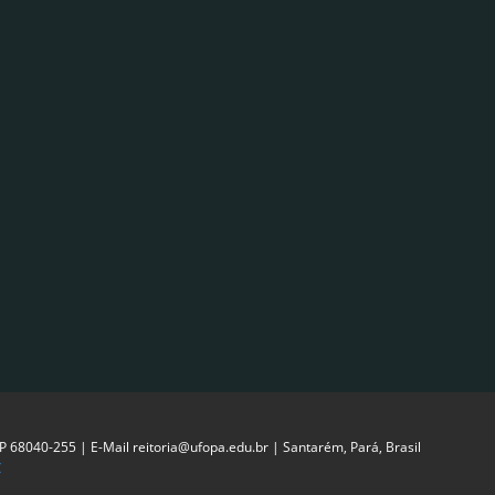
EP 68040-255 | E-Mail reitoria@ufopa.edu.br | Santarém, Pará, Brasil
C