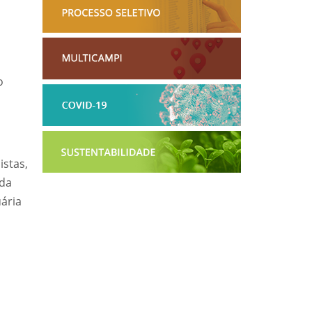
o
,
istas,
 da
ária