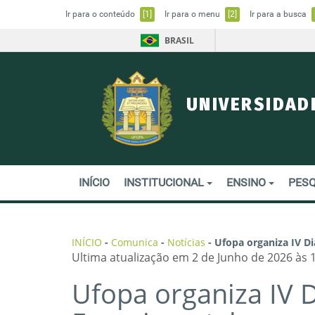
Ir para o conteúdo
[1]
Ir para o menu
[2]
Ir para a busca
BRASIL
UNIVERSIDAD
INÍCIO
INSTITUCIONAL
ENSINO
PESQ
INÍCIO
-
Comunica
-
Notícias
-
Ufopa organiza IV D
Ultima atualização em 2 de Junho de 2026 às 
Ufopa organiza IV 