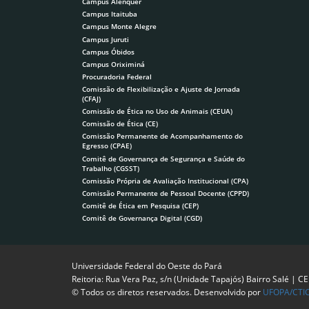
Campus Alenquer
Campus Itaituba
Campus Monte Alegre
Campus Juruti
Campus Óbidos
Campus Oriximiná
Procuradoria Federal
Comissão de Flexibilização e Ajuste de Jornada
(CFAJ)
Comissão de Ética no Uso de Animais (CEUA)
Comissão de Ética (CE)
Comissão Permanente de Acompanhamento do
Egresso (CPAE)
Comitê de Governança de Segurança e Saúde do
Trabalho (CGSST)
Comissão Própria de Avaliação Institucional (CPA)
Comissão Permanente de Pessoal Docente (CPPD)
Comitê de Ética em Pesquisa (CEP)
Comitê de Governança Digital (CGD)
Universidade Federal do Oeste do Pará
Reitoria: Rua Vera Paz, s/n (Unidade Tapajós) Bairro Salé | C
© Todos os diretos reservados. Desenvolvido por
UFOPA/CTI