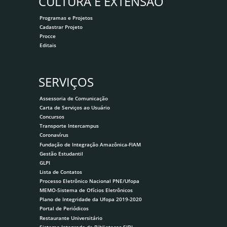
CULTURA E EXTENSÃO
Programas e Projetos
Cadastrar Projeto
Procce
Editais
SERVIÇOS
Assessoria de Comunicação
Carta de Serviços ao Usuário
Concursos
Transporte Intercampus
Coronavírus
Fundação de Integração Amazônica-FIAM
Gestão Estudantil
GLPI
Lista de Contatos
Processo Eletrônico Nacional PNE/Ufopa
MEMO-Sistema de Ofícios Eletrônicos
Plano de Integridade da Ufopa 2019-2020
Portal de Periódicos
Restaurante Universitário
Sistema Integrado de Bibliotecas-SIBI