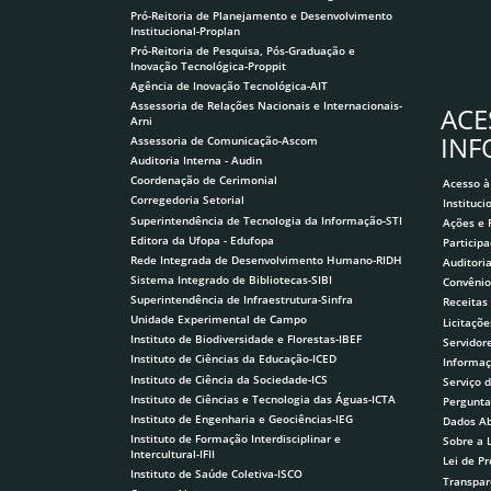
Pró-Reitoria de Planejamento e Desenvolvimento
Institucional-Proplan
Pró-Reitoria de Pesquisa, Pós-Graduação e
Inovação Tecnológica-Proppit
Agência de Inovação Tecnológica-AIT
Assessoria de Relações Nacionais e Internacionais-
ACE
Arni
IN
Assessoria de Comunicação-Ascom
Auditoria Interna - Audin
Coordenação de Cerimonial
Acesso à
Corregedoria Setorial
Instituci
Superintendência de Tecnologia da Informação-STI
Ações e
Editora da Ufopa - Edufopa
Participa
Rede Integrada de Desenvolvimento Humano-RIDH
Auditori
Sistema Integrado de Bibliotecas-SIBI
Convênio
Superintendência de Infraestrutura-Sinfra
Receitas
Unidade Experimental de Campo
Licitaçõe
Instituto de Biodiversidade e Florestas-IBEF
Servidor
Instituto de Ciências da Educação-ICED
Informaç
Instituto de Ciência da Sociedade-ICS
Serviço 
Instituto de Ciências e Tecnologia das Águas-ICTA
Pergunta
Instituto de Engenharia e Geociências-IEG
Dados Ab
Instituto de Formação Interdisciplinar e
Sobre a 
Intercultural-IFII
Lei de P
Instituto de Saúde Coletiva-ISCO
Transpar