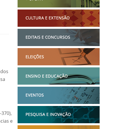
ados
isa
-370),
cias e