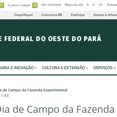
Alto contraste
Mapa do site
A
A-
A+
Acessa
[3]
Ir para o rodapé
[4]
Simplifique!
Comunica BR
Participe
Acesso à infor
E FEDERAL DO OESTE DO PARÁ
UISA E INOVAÇÃO
CULTURA E EXTENSÃO
SERVIÇOS
ia de Campo da Fazenda Experimental
11:43
Dia de Campo da Fazenda