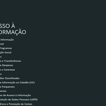
SSO À
FORMAÇÃO
 Informação
onal
 Programas
ção Social
as
s e Transferências
 e Despesas
s e Contratos
es
ões Classificadas
de Informação ao Cidadão (SIC)
s Frequentes
ertos
Lei de Acesso à Informação
roteção de Dados Pessoais (LGPD)
ência e Prestação de Contas