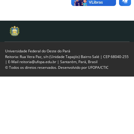
Universidade Federal do Oeste do Pará
Reitoria: Rua Vera Paz, s/n (Unidade Tapajós) Bairro Salé | CEP 68040-255
| E-Mail reitoria@ufopa.edu.br | Santarém, Pará, Brasil
© Todos os diretos reservados. Desenvolvido por
UFOPA/CTIC