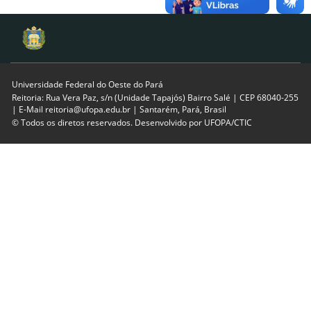
Universidade Federal do Oeste do Pará
Reitoria: Rua Vera Paz, s/n (Unidade Tapajós) Bairro Salé | CEP 68040-255
| E-Mail reitoria@ufopa.edu.br | Santarém, Pará, Brasil
© Todos os diretos reservados. Desenvolvido por
UFOPA/CTIC