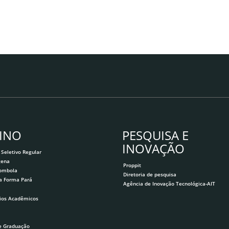
INO
PESQUISA E
INOVAÇÃO
 Seletivo Regular
gena
Proppit
lombola
Diretoria de pesquisa
a Forma Pará
Agência de Inovação Tecnológica-AIT
ios Acadêmicos
e Graduação