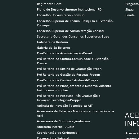
Regimento Geral
Program
Plano de Desenvolvimento Institucional-PDI
Sigaa
Conselho Universitário - Consun
Enade
Conselho Superior de Ensino, Pesquisa e Extensão-
Consepe
Conselho Superior de Administração-Consad
Secretaria-Geral dos Conselhos Superiores-Sege
Gabinete da Reitoria
Galeria de Ex-Reitores
Pró-Reitoria de Administração-Proad
Pró-Reitoria da Cultura,Comunidade e Extensão-
Procce
Pró-Reitoria de Ensino de Graduação-Proen
Pró-Reitoria de Gestão de Pessoas-Progep
Pró-Reitoria de Gestão Estudantil-Proges
Pró-Reitoria de Planejamento e Desenvolvimento
Institucional-Proplan
Pró-Reitoria de Pesquisa, Pós-Graduação e
Inovação Tecnológica-Proppit
Agência de Inovação Tecnológica-AIT
Assessoria de Relações Nacionais e Internacionais-
ACE
Arni
IN
Assessoria de Comunicação-Ascom
Auditoria Interna - Audin
Coordenação de Cerimonial
Acesso à
Corregedoria Setorial
Instituci