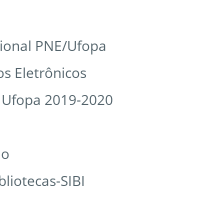
cional PNE/Ufopa
s Eletrônicos
a Ufopa 2019-2020
io
liotecas-SIBI