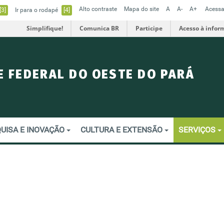
Alto contraste
Mapa do site
A
A-
A+
Acessa
[3]
Ir para o rodapé
[4]
Simplifique!
Comunica BR
Participe
Acesso à infor
E FEDERAL DO OESTE DO PARÁ
UISA E INOVAÇÃO
CULTURA E EXTENSÃO
SERVIÇOS