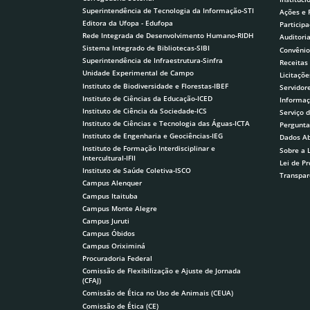
Superintendência de Tecnologia da Informação-STI
Ações e
Editora da Ufopa - Edufopa
Participa
Rede Integrada de Desenvolvimento Humano-RIDH
Auditori
Sistema Integrado de Bibliotecas-SIBI
Convênio
Superintendência de Infraestrutura-Sinfra
Receitas
Unidade Experimental de Campo
Licitaçõe
Instituto de Biodiversidade e Florestas-IBEF
Servidor
Instituto de Ciências da Educação-ICED
Informaç
Instituto de Ciência da Sociedade-ICS
Serviço 
Instituto de Ciências e Tecnologia das Águas-ICTA
Pergunta
Instituto de Engenharia e Geociências-IEG
Dados Ab
Instituto de Formação Interdisciplinar e
Sobre a 
Intercultural-IFII
Lei de P
Instituto de Saúde Coletiva-ISCO
Transpar
Campus Alenquer
Campus Itaituba
Campus Monte Alegre
Campus Juruti
Campus Óbidos
Campus Oriximiná
Procuradoria Federal
Comissão de Flexibilização e Ajuste de Jornada
(CFAJ)
Comissão de Ética no Uso de Animais (CEUA)
Comissão de Ética (CE)