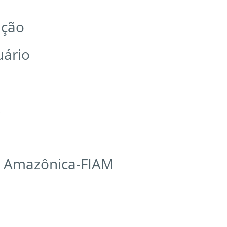
ação
uário
s
o Amazônica-FIAM