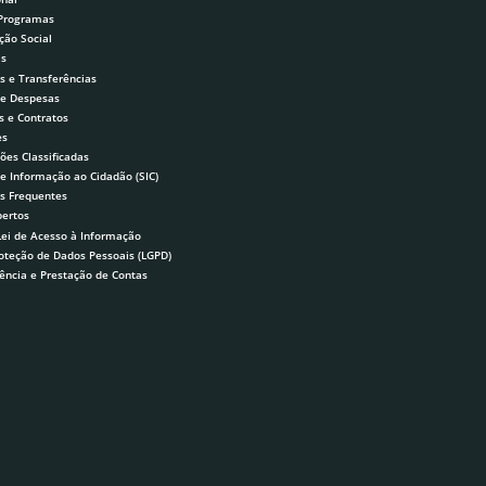
 Programas
ção Social
as
s e Transferências
 e Despesas
s e Contratos
es
ões Classificadas
de Informação ao Cidadão (SIC)
s Frequentes
ertos
Lei de Acesso à Informação
roteção de Dados Pessoais (LGPD)
ência e Prestação de Contas