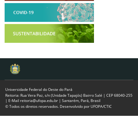
Universidade Federal do Oeste do Pará
Reitoria: Rua Vera Paz, s/n (Unidade Tapajós) Bairro Salé | CEP 68040-255
| E-Mail reitoria@ufopa.edu.br | Santarém, Pará, Brasil
© Todos os diretos reservados. Desenvolvido por
UFOPA/CTIC