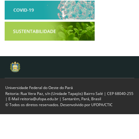
Universidade Federal do Oeste do Pará
Reitoria: Rua Vera Paz, s/n (Unidade Tapajós) Bairro Salé | CEP 68040-255
| E-Mail reitoria@ufopa.edu.br | Santarém, Pará, Brasil
© Todos os diretos reservados. Desenvolvido por
UFOPA/CTIC