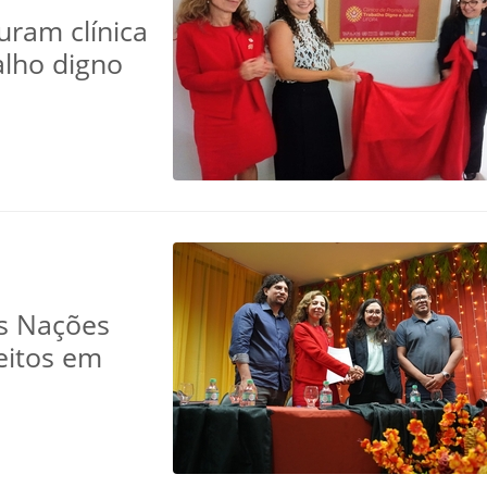
uram clínica
alho digno
as Nações
eitos em