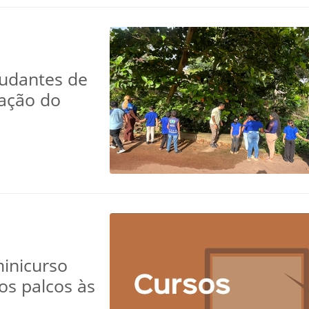
tudantes de
vação do
minicurso
os palcos às