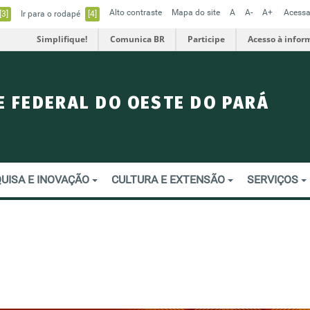
Alto contraste
Mapa do site
A
A-
A+
Acessa
[3]
Ir para o rodapé
[4]
Simplifique!
Comunica BR
Participe
Acesso à infor
E FEDERAL DO OESTE DO PARÁ
UISA E INOVAÇÃO
CULTURA E EXTENSÃO
SERVIÇOS