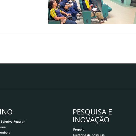
INO
PESQUISA E
INOVAÇÃO
 Seletivo Regular
gena
Proppit
lombola
Diretoria de pesquisa