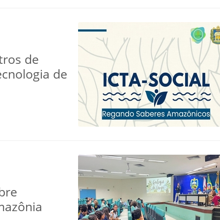
ltros de
ecnologia de
bre
mazônia