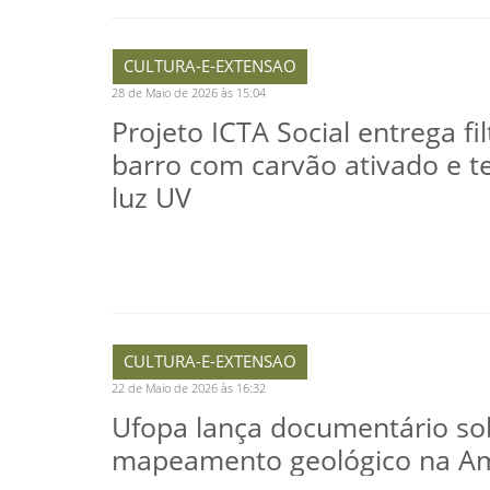
CULTURA-E-EXTENSAO
28 de Maio de 2026 às 15:04
Projeto ICTA Social entrega fi
barro com carvão ativado e t
luz UV
CULTURA-E-EXTENSAO
22 de Maio de 2026 às 16:32
Ufopa lança documentário so
mapeamento geológico na A