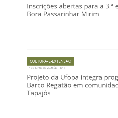
Inscrições abertas para a 3.ª 
Bora Passarinhar Mirim
CULTURA-E-EXTENSAO
17 de Junho de 2026 às 11:44
Projeto da Ufopa integra pr
Barco Regatão em comunida
Tapajós