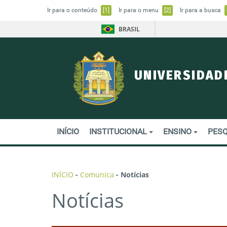
Ir para o conteúdo
[1]
Ir para o menu
[2]
Ir para a busca
BRASIL
UNIVERSIDAD
INÍCIO
INSTITUCIONAL
ENSINO
PESQ
INÍCIO
-
Comunica
-
Notícias
Notícias