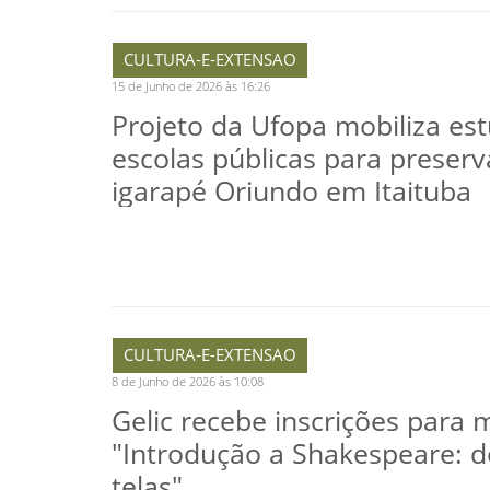
CULTURA-E-EXTENSAO
15 de Junho de 2026 às 16:26
Projeto da Ufopa mobiliza es
escolas públicas para preser
igarapé Oriundo em Itaituba
CULTURA-E-EXTENSAO
8 de Junho de 2026 às 10:08
Gelic recebe inscrições para 
"Introdução a Shakespeare: d
telas"