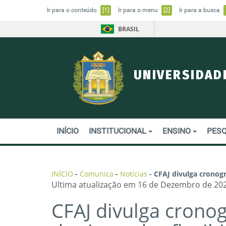
Ir para o conteúdo
[1]
Ir para o menu
[2]
Ir para a busca
BRASIL
UNIVERSIDAD
INÍCIO
INSTITUCIONAL
ENSINO
PESQ
INÍCIO
-
Comunica
-
Notícias
-
CFAJ divulga cronogr
Ultima atualização em 16 de Dezembro de 202
CFAJ divulga crono