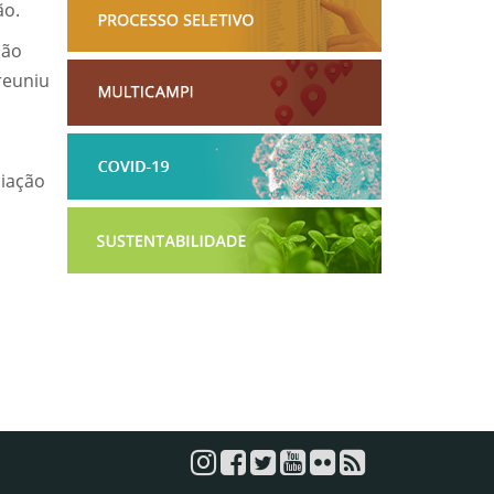
ão.
ção
reuniu
liação