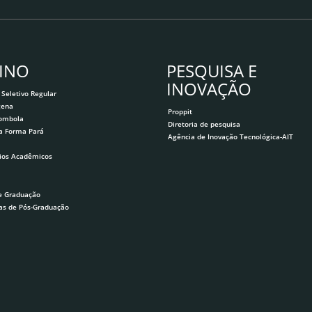
INO
PESQUISA E
INOVAÇÃO
 Seletivo Regular
gena
Proppit
lombola
Diretoria de pesquisa
a Forma Pará
Agência de Inovação Tecnológica-AIT
ios Acadêmicos
e Graduação
as de Pós-Graduação