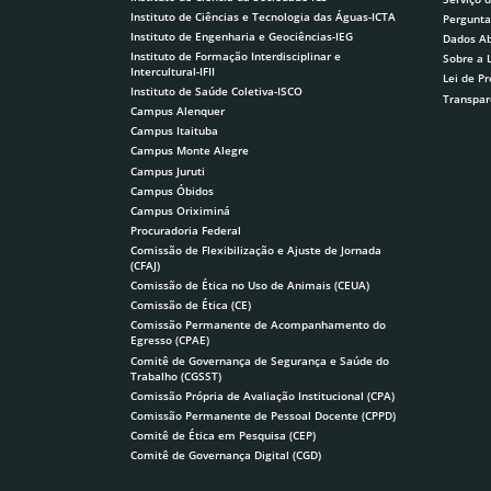
Instituto de Ciências e Tecnologia das Águas-ICTA
Pergunta
Instituto de Engenharia e Geociências-IEG
Dados Ab
Instituto de Formação Interdisciplinar e
Sobre a 
Intercultural-IFII
Lei de P
Instituto de Saúde Coletiva-ISCO
Transpar
Campus Alenquer
Campus Itaituba
Campus Monte Alegre
Campus Juruti
Campus Óbidos
Campus Oriximiná
Procuradoria Federal
Comissão de Flexibilização e Ajuste de Jornada
(CFAJ)
Comissão de Ética no Uso de Animais (CEUA)
Comissão de Ética (CE)
Comissão Permanente de Acompanhamento do
Egresso (CPAE)
Comitê de Governança de Segurança e Saúde do
Trabalho (CGSST)
Comissão Própria de Avaliação Institucional (CPA)
Comissão Permanente de Pessoal Docente (CPPD)
Comitê de Ética em Pesquisa (CEP)
Comitê de Governança Digital (CGD)