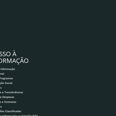
SSO À
FORMAÇÃO
 Informação
onal
 Programas
ção Social
as
s e Transferências
 e Despesas
s e Contratos
es
ões Classificadas
de Informação ao Cidadão (SIC)