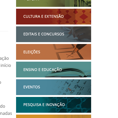
iação
início
o
 do
gnadas