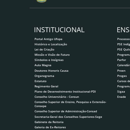
INSTITUCIONAL
ENS
Portal Antigo Ufopa
Processo
Histórico e Localização
PSE Indí
Lei de Criação
PSE Qui
Missão e Visão de Futuro
Program
Símbolos e Insígnias
Parfor
Aula Magna
Calendár
Doutores Honoris Causa
Proen
Organograma
Proges
Estatuto
Cursos d
Regimento Geral
Program
Plano de Desenvolvimento Institucional-PDI
Sigaa
Conselho Universitário - Consun
Enade
Conselho Superior de Ensino, Pesquisa e Extensão-
Consepe
Conselho Superior de Administração-Consad
Secretaria-Geral dos Conselhos Superiores-Sege
Gabinete da Reitoria
Galeria de Ex-Reitores