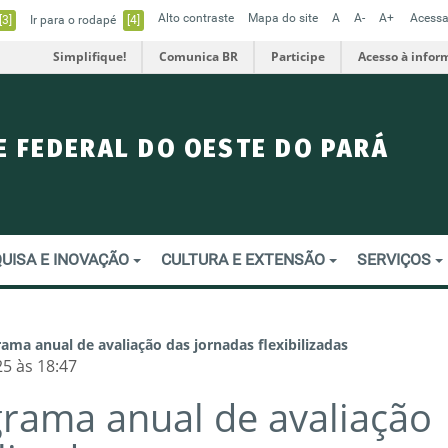
Alto contraste
Mapa do site
A
A-
A+
Acessa
[3]
Ir para o rodapé
[4]
Simplifique!
Comunica BR
Participe
Acesso à infor
E FEDERAL DO OESTE DO PARÁ
UISA E INOVAÇÃO
CULTURA E EXTENSÃO
SERVIÇOS
ama anual de avaliação das jornadas flexibilizadas
5 às 18:47
grama anual de avaliação