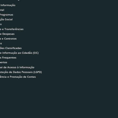
 Informação
onal
 Programas
ção Social
as
s e Transferências
 e Despesas
s e Contratos
es
ões Classificadas
de Informação ao Cidadão (SIC)
s Frequentes
ertos
Lei de Acesso à Informação
roteção de Dados Pessoais (LGPD)
ência e Prestação de Contas