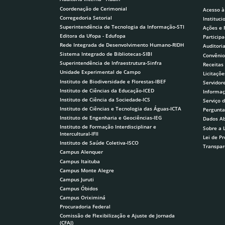
Coordenação de Cerimonial
Acesso à
Corregedoria Setorial
Instituci
Superintendência de Tecnologia da Informação-STI
Ações e
Editora da Ufopa - Edufopa
Participa
Rede Integrada de Desenvolvimento Humano-RIDH
Auditori
Sistema Integrado de Bibliotecas-SIBI
Convênio
Superintendência de Infraestrutura-Sinfra
Receitas
Unidade Experimental de Campo
Licitaçõe
Instituto de Biodiversidade e Florestas-IBEF
Servidor
Instituto de Ciências da Educação-ICED
Informaç
Instituto de Ciência da Sociedade-ICS
Serviço 
Instituto de Ciências e Tecnologia das Águas-ICTA
Pergunta
Instituto de Engenharia e Geociências-IEG
Dados Ab
Instituto de Formação Interdisciplinar e
Sobre a 
Intercultural-IFII
Lei de P
Instituto de Saúde Coletiva-ISCO
Transpar
Campus Alenquer
Campus Itaituba
Campus Monte Alegre
Campus Juruti
Campus Óbidos
Campus Oriximiná
Procuradoria Federal
Comissão de Flexibilização e Ajuste de Jornada
(CFAJ)