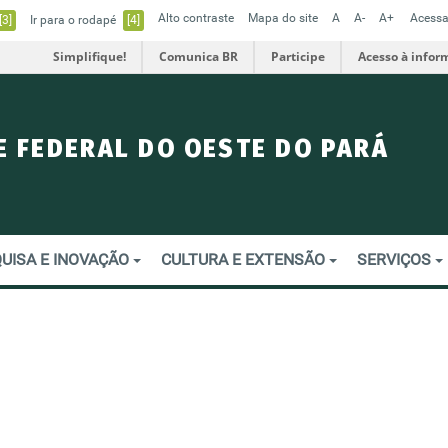
Alto contraste
Mapa do site
A
A-
A+
Acessa
[3]
Ir para o rodapé
[4]
Simplifique!
Comunica BR
Participe
Acesso à infor
E FEDERAL DO OESTE DO PARÁ
UISA E INOVAÇÃO
CULTURA E EXTENSÃO
SERVIÇOS