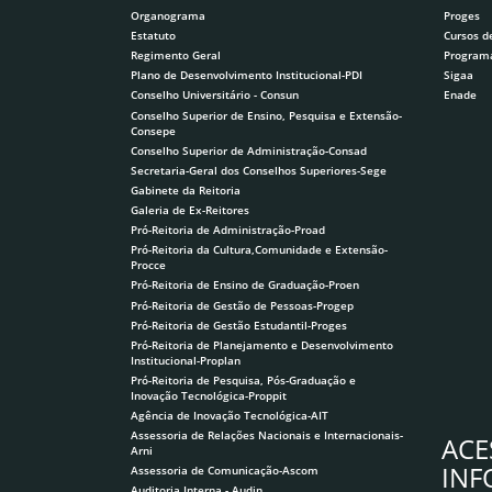
Organograma
Proges
Estatuto
Cursos d
Regimento Geral
Program
Plano de Desenvolvimento Institucional-PDI
Sigaa
Conselho Universitário - Consun
Enade
Conselho Superior de Ensino, Pesquisa e Extensão-
Consepe
Conselho Superior de Administração-Consad
Secretaria-Geral dos Conselhos Superiores-Sege
Gabinete da Reitoria
Galeria de Ex-Reitores
Pró-Reitoria de Administração-Proad
Pró-Reitoria da Cultura,Comunidade e Extensão-
Procce
Pró-Reitoria de Ensino de Graduação-Proen
Pró-Reitoria de Gestão de Pessoas-Progep
Pró-Reitoria de Gestão Estudantil-Proges
Pró-Reitoria de Planejamento e Desenvolvimento
Institucional-Proplan
Pró-Reitoria de Pesquisa, Pós-Graduação e
Inovação Tecnológica-Proppit
Agência de Inovação Tecnológica-AIT
Assessoria de Relações Nacionais e Internacionais-
ACE
Arni
IN
Assessoria de Comunicação-Ascom
Auditoria Interna - Audin