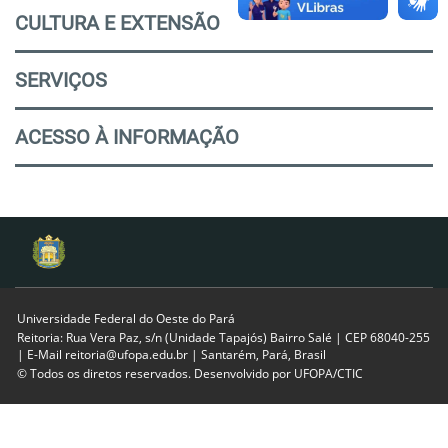
CULTURA E EXTENSÃO
SERVIÇOS
ACESSO À INFORMAÇÃO
Universidade Federal do Oeste do Pará
Reitoria: Rua Vera Paz, s/n (Unidade Tapajós) Bairro Salé | CEP 68040-255
| E-Mail reitoria@ufopa.edu.br | Santarém, Pará, Brasil
© Todos os diretos reservados. Desenvolvido por
UFOPA/CTIC