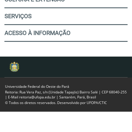
SERVIÇOS
ACESSO À INFORMAÇÃO
Universidade Federal do Oeste do Pará
Reitoria: Rua Vera Paz, s/n (Unidade Tapajós) Bairro Salé | CEP 68040-255
| E-Mail reitoria@ufopa.edu.br | Santarém, Pará, Brasil
© Todos os diretos reservados. Desenvolvido por
UFOPA/CTIC